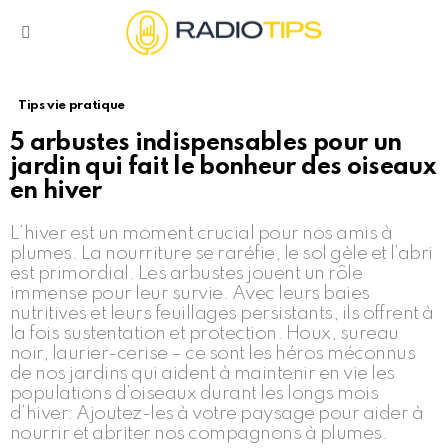
Menu
Tips vie pratique
5 arbustes indispensables pour un
jardin qui fait le bonheur des oiseaux
en hiver
L’hiver est un moment crucial pour nos amis à
plumes. La nourriture se raréfie, le sol gèle et l’abri
est primordial. Les arbustes jouent un rôle
immense pour leur survie. Avec leurs baies
nutritives et leurs feuillages persistants, ils offrent à
la fois sustentation et protection. Houx, sureau
noir, laurier-cerise – ce sont les héros méconnus
de nos jardins qui aident à maintenir en vie les
populations d’oiseaux durant les longs mois
d’hiver. Ajoutez-les à votre paysage pour aider à
nourrir et abriter nos compagnons à plumes.