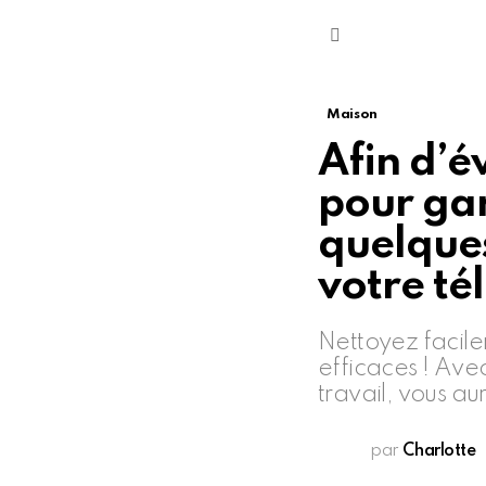
Menu
Maison
Afin d’év
pour gar
quelques
votre té
Nettoyez facile
efficaces ! Ave
travail, vous au
par
Charlotte