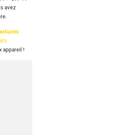
us avez
re.
astuces
its
 appareil !