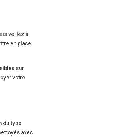
is veillez à
ttre en place.
sibles sur
toyer votre
n du type
 nettoyés avec