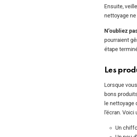
Ensuite, veill
nettoyage ne 
N’oubliez pas
pourraient gê
étape termin
Les produ
Lorsque vous 
bons produits
le nettoyage 
l’écran. Voici
Un chiff
Un peu d’