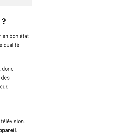
 ?
r en bon état
e qualité
t donc
e des
eur.
 télévision.
ppareil
.