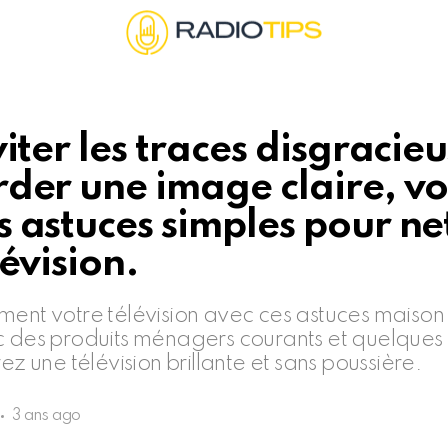
iter les traces disgracieu
der une image claire, vo
 astuces simples pour ne
lévision.
ment votre télévision avec ces astuces maison 
c des produits ménagers courants et quelques
rez une télévision brillante et sans poussière.
3 ans ago