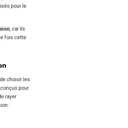
lisés pour le
ision
, car ils
e fois cette
ion
de choisir les
t conçus pour
de rayer
ion :