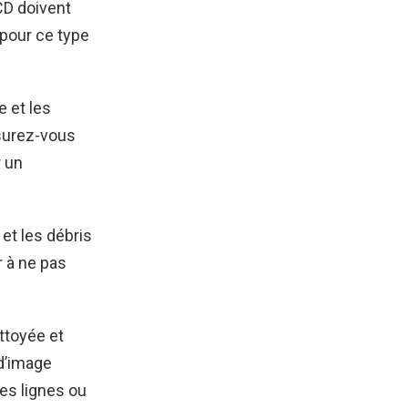
LCD doivent
 pour ce type
e et les
ssurez-vous
r un
et les débris
r à ne pas
ettoyée et
 d’image
es lignes ou