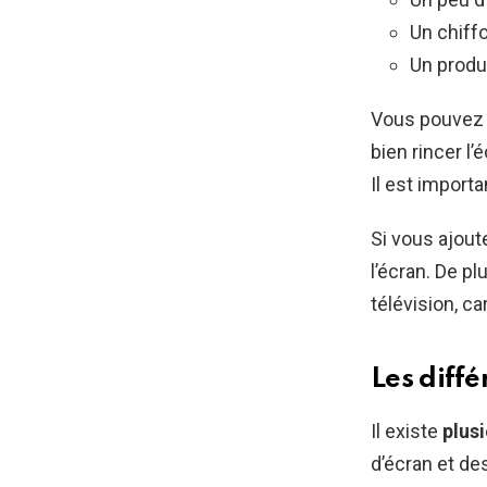
Un chiff
Un produi
Vous pouvez é
bien rincer l
Il est importa
Si vous ajout
l’écran. De pl
télévision, c
Les diff
Il existe
plus
d’écran et de