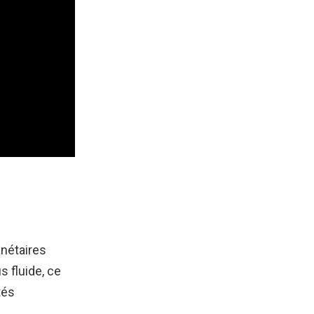
anétaires
 fluide, ce
tés