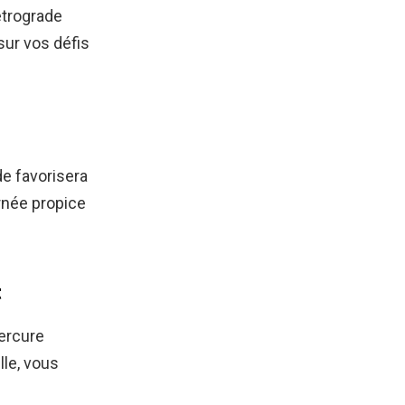
étrograde
sur vos défis
de favorisera
rnée propice
t
Mercure
le, vous