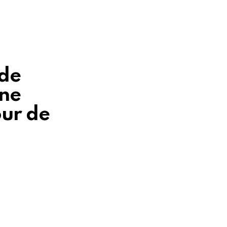
 de
gne
our de