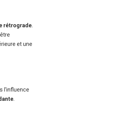
e rétrograde
.
être
érieure et une
s l’influence
dante
.