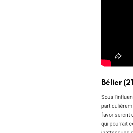
Bélier (2
Sous l’influe
particulièrem
favoriseront 
qui pourrait 
inattendues d