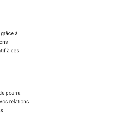
grâce à
ions
tif à ces
de pourra
vos relations
os