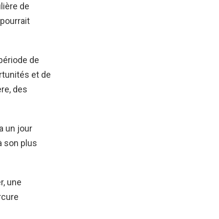
lière de
pourrait
période de
tunités et de
ère, des
a un jour
à son plus
r, une
rcure