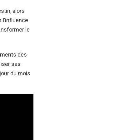
stin, alors
l’influence
ransformer le
ements des
liser ses
 jour du mois