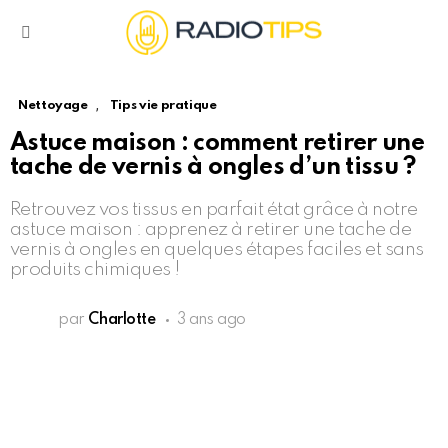
Menu
,
Nettoyage
Tips vie pratique
Astuce maison : comment retirer une
tache de vernis à ongles d’un tissu ?
Retrouvez vos tissus en parfait état grâce à notre
astuce maison : apprenez à retirer une tache de
vernis à ongles en quelques étapes faciles et sans
produits chimiques !
par
Charlotte
3 ans ago