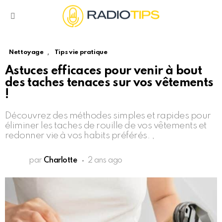
Menu
,
Nettoyage
Tips vie pratique
Astuces efficaces pour venir à bout
des taches tenaces sur vos vêtements
!
Découvrez des méthodes simples et rapides pour
éliminer les taches de rouille de vos vêtements et
redonner vie à vos habits préférés. ,
par
Charlotte
2 ans ago