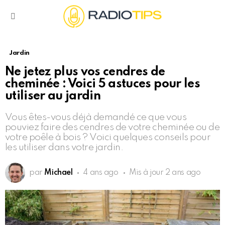
Menu
Jardin
Ne jetez plus vos cendres de
cheminée : Voici 5 astuces pour les
utiliser au jardin
Vous êtes-vous déjà demandé ce que vous
pouviez faire des cendres de votre cheminée ou de
votre poêle à bois ? Voici quelques conseils pour
les utiliser dans votre jardin.
par
Michael
4 ans ago
Mis à jour
2 ans ago