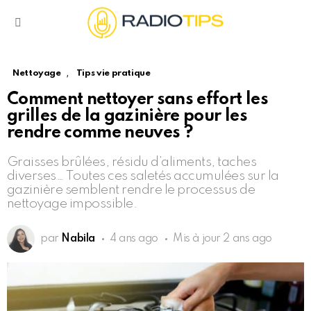
Menu
,
Nettoyage
Tips vie pratique
Comment nettoyer sans effort les
grilles de la gazinière pour les
rendre comme neuves ?
Graisses brûlées, résidu d’aliments, taches
diverses… Toutes ces saletés accumulées sur la
gazinière semblent rendre le processus de
nettoyage impossible.
par
Nabila
4 ans ago
Mis à jour
2 ans ago