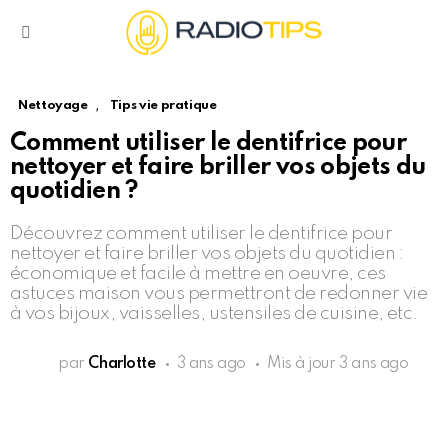
Menu
,
Nettoyage
Tips vie pratique
Comment utiliser le dentifrice pour
nettoyer et faire briller vos objets du
quotidien ?
Découvrez comment utiliser le dentifrice pour
nettoyer et faire briller vos objets du quotidien :
économique et facile à mettre en oeuvre, ces
astuces maison vous permettront de redonner vie
à vos bijoux, vaisselles, ustensiles de cuisine, etc.
par
Charlotte
3 ans ago
Mis à jour
3 ans ago