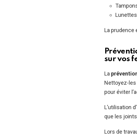
Tampons
Lunettes
La prudence e
Préventi
sur vos f
La
préventio
Nettoyez-les 
pour éviter l
L’utilisation 
que les joint
Lors de trava