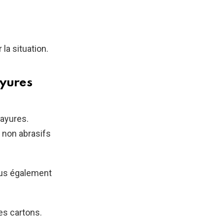
la situation.
ayures
rayures.
 non abrasifs
vous également
es cartons.