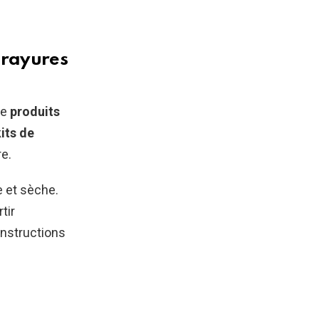
s rayures
de
produits
its de
e.
e et sèche.
tir
instructions