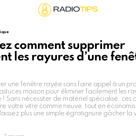
tique
ez comment supprimer
nt les rayures d’une fenê
er une fenêtre rayée sans faire appel à un pro
stuces maison pour éliminer facilement les ra
 ! Sans nécessiter de matériel spécialisé, ces 
re votre vitre comme neuve, tout en économis
laissez plus une simple égratignure gâcher la 