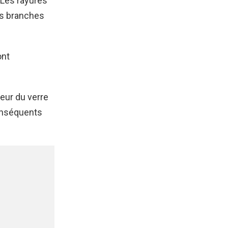
 Les rayures
es branches
ont
eur du verre
conséquents