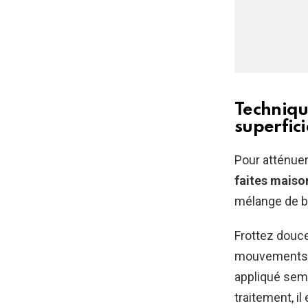
Techniqu
superfici
Pour atténue
faites maiso
mélange de bi
Frottez douce
mouvements ci
appliqué sem
traitement, il