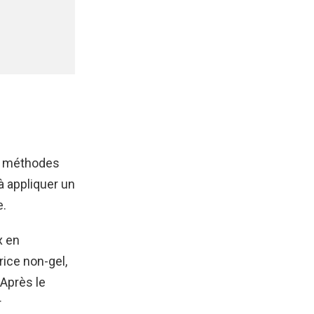
es méthodes
à appliquer un
e.
x en
rice non-gel,
Après le
r