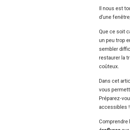
Il nous est to
d’une fenêtre,
Que ce soit c
un peu trop 
sembler diffi
restaurer la 
coûteux.
Dans cet arti
vous permettr
Préparez-vous
accessibles !
Comprendre la