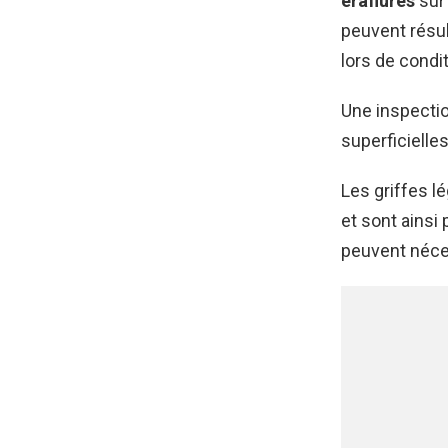
éraflures
sur 
peuvent résul
lors de cond
Une inspectio
superficielle
Les griffes l
et sont ainsi
peuvent néces