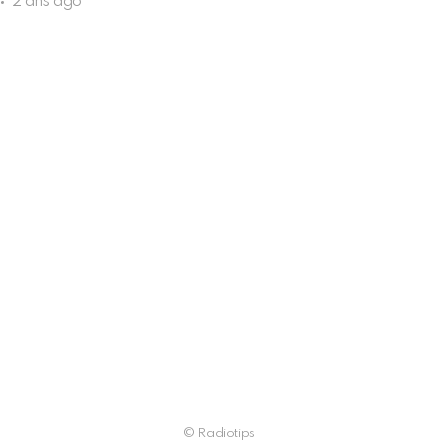
2 ans ago
© Radiotips