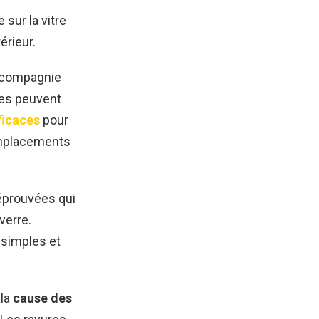
 sur la vitre
érieur.
e compagnie
ues peuvent
ficaces
pour
remplacements
prouvées qui
verre.
 simples et
 la
cause des