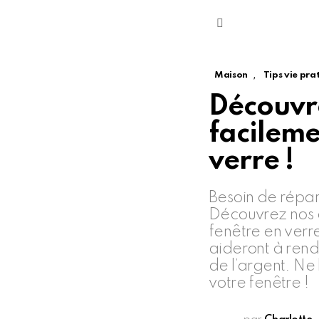
Menu
,
Maison
Tips vie pra
Découvr
facileme
verre !
Besoin de répar
Découvrez nos a
fenêtre en verre
aideront à rend
de l’argent. Ne 
votre fenêtre !