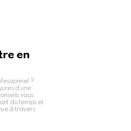
tre en
fessionnel ?
yures d’une
conseils vous
ant du temps et
vue à travers