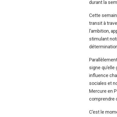
durant la se
Cette semaine
transit à trav
l’ambition, a
stimulant not
détermination
Parallèlement
signe qu’elle
influence cha
sociales et no
Mercure en Po
comprendre de
C’est le mom