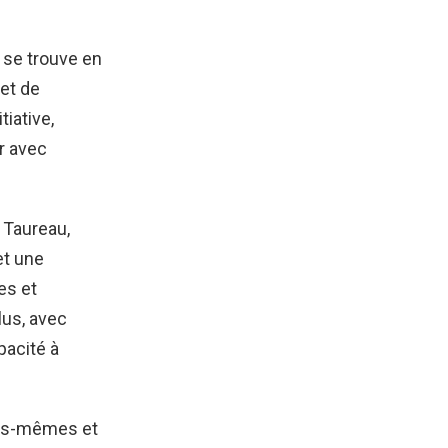
i se trouve en
 et de
tiative,
r avec
n Taureau,
et une
es et
lus, avec
pacité à
ous-mêmes et