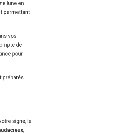
ine lune en
et permettant
ans vos
 compte de
hance pour
nt préparés
otre signe, le
audacieux
,