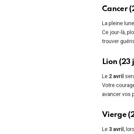
Cancer (2
La pleine lun
Ce jour-là, 
trouver guéri
Lion (23 
Le
2 avril
sera
Votre courage
avancer vos p
Vierge (
Le
3 avril
, lo