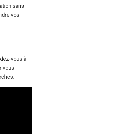
ation sans
endre vos
ndez-vous à
ur vous
roches.