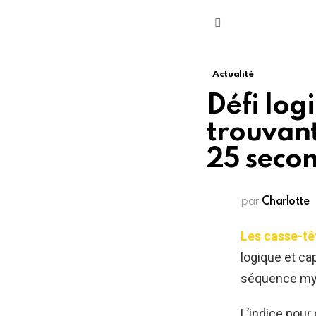
Menu
Actualité
Défi log
trouvant
25 secon
par
Charlotte
Les casse-tê
logique et cap
séquence mys
L’indice pour