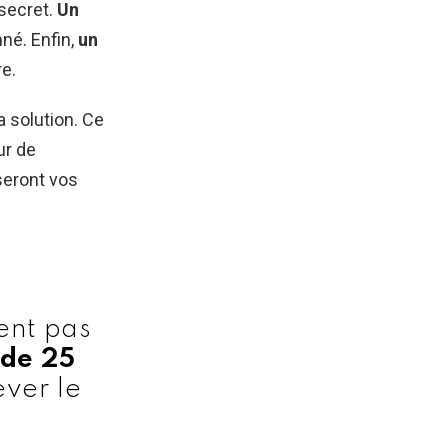
secret.
Un
né. Enfin,
un
e.
a solution. Ce
ur de
 seront vos
ent pas
 de 25
ever le