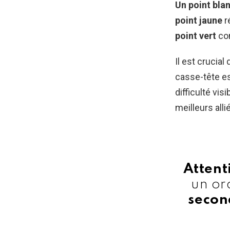
Un point bla
point jaune
r
point vert
con
Il est crucial
casse-tête e
difficulté vi
meilleurs all
Attent
un or
secon