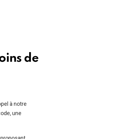
n
oins de
pel à notre
 code, une
e proposant