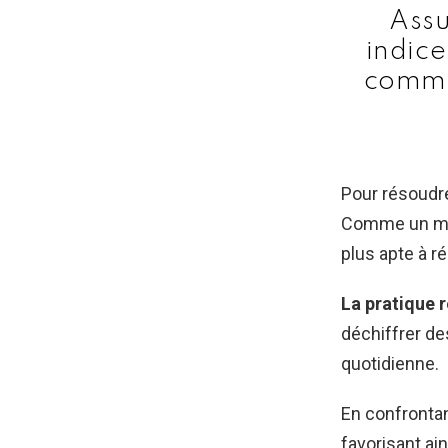
Assu
indice
comme
Pour résoudre 
Comme un musc
plus apte à 
La pratique r
déchiffrer de
quotidienne.
En confrontant
favorisant ai