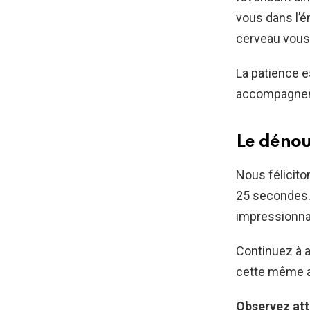
vous dans l’é
cerveau vous
La patience e
accompagnent 
Le dénou
Nous félicit
25 secondes. 
impressionna
Continuez à a
cette même a
Observez att