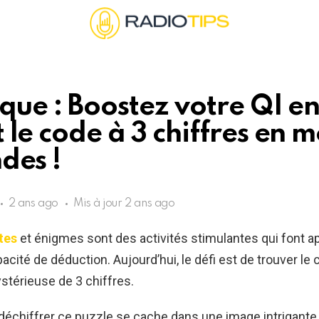
ique : Boostez votre QI e
 le code à 3 chiffres en m
des !
2 ans ago
Mis à jour
2 ans ago
tes
et énigmes sont des activités stimulantes qui font ap
acité de déduction. Aujourd’hui, le défi est de trouver le
térieuse de 3 chiffres.
 déchiffrer ce puzzle se cache dans une image intrigant