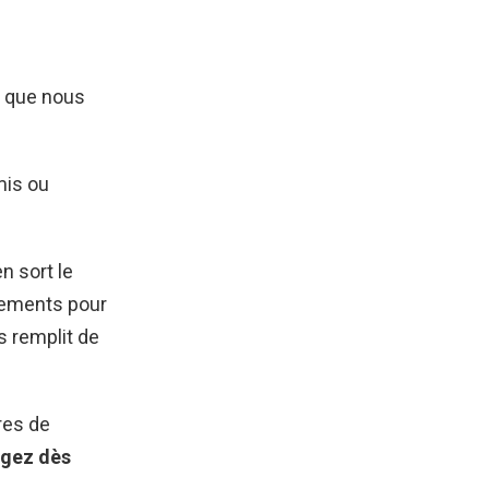
e que nous
mis ou
n sort le
sements pour
s remplit de
res de
agez dès