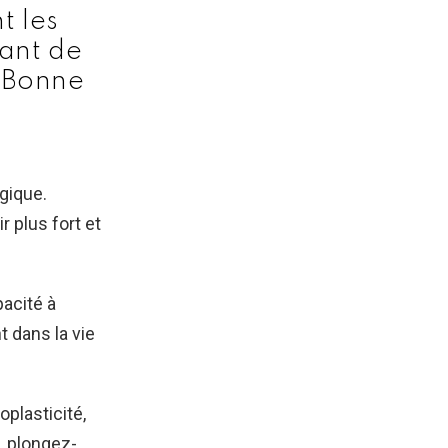
t les
vant de
 Bonne
ogique.
 plus fort et
acité à
 dans la vie
oplasticité,
, plongez-