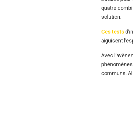
quatre combin
solution.
Ces tests
d’i
aiguisent l’es
Avec l’avène
phénomènes v
communs. Alor