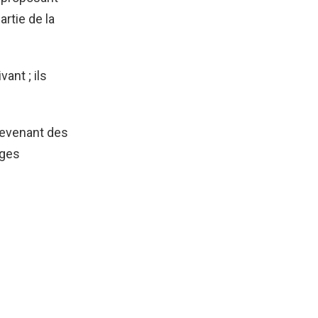
rtie de la
ant ; ils
devenant des
nges