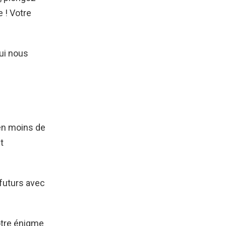
 ! Votre
ui nous
en moins de
t
 futurs avec
otre énigme