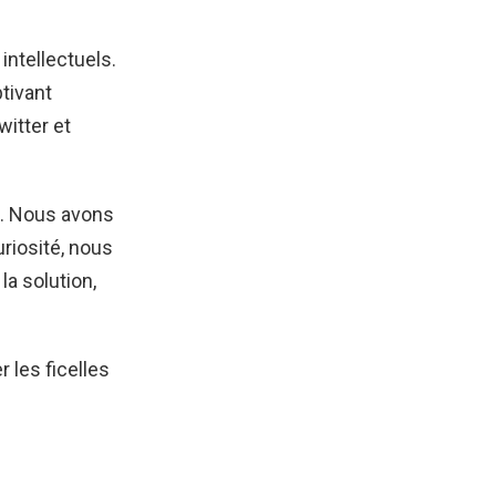
intellectuels.
tivant
witter et
it. Nous avons
uriosité, nous
a solution,
 les ficelles