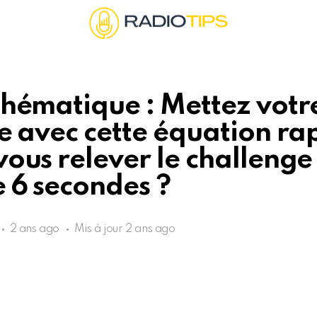
hématique : Mettez votr
e avec cette équation ra
ous relever le challenge
 6 secondes ?
2 ans ago
Mis à jour
2 ans ago