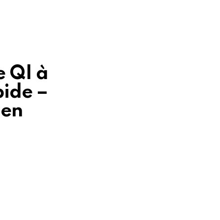
e QI à
pide –
 en