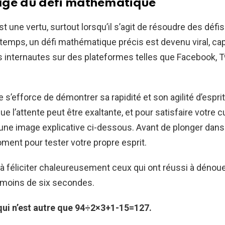
age du défi mathématique
t une vertu, surtout lorsqu’il s’agit de résoudre des défis 
temps, un défi mathématique précis est devenu viral, cap
es internautes sur des plateformes telles que Facebook, T
 s’efforce de démontrer sa rapidité et son agilité d’espr
 l’attente peut être exaltante, et pour satisfaire votre c
une image explicative ci-dessous. Avant de plonger dans l
ent pour tester votre propre esprit.
 féliciter chaleureusement ceux qui ont réussi à dénouer
 moins de six secondes.
 qui n’est autre que 94÷2×3+1-15=127.