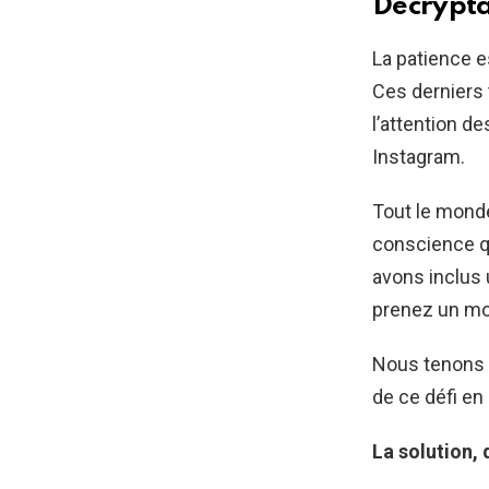
Décrypt
La patience es
Ces derniers 
l’attention d
Instagram.
Tout le monde
conscience que
avons inclus 
prenez un mom
Nous tenons à
de ce défi en
La solution,