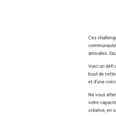
Ces challenge
communauté g
amicales. Sau
Voici un défi 
bout de cette
et d’une conce
Ne vous atten
votre capaci
créative, en s