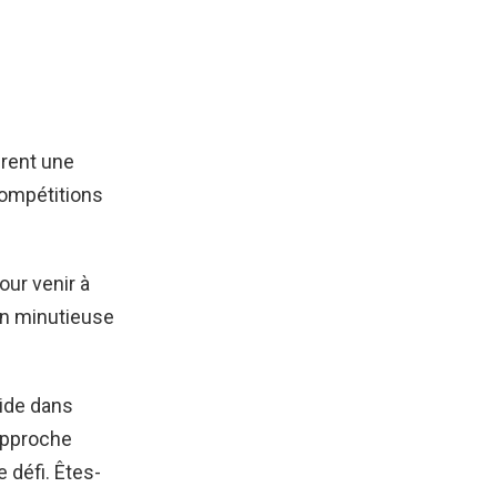
irent une
compétitions
our venir à
ion minutieuse
side dans
approche
 défi. Êtes-