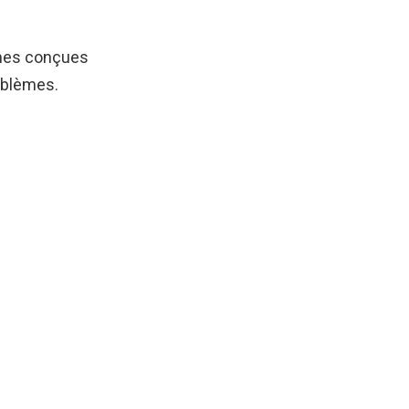
igmes conçues
roblèmes.