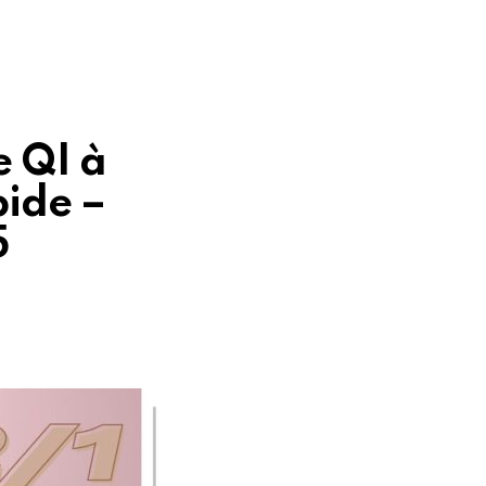
e QI à
pide –
5