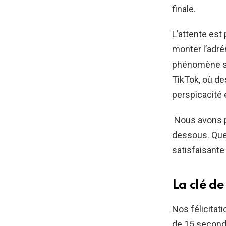
finale.
L’attente est
monter l’adré
phénomène su
TikTok, où des
perspicacité e
Nous avons pr
dessous. Que 
satisfaisante
La clé d
Nos félicitat
de 15 second