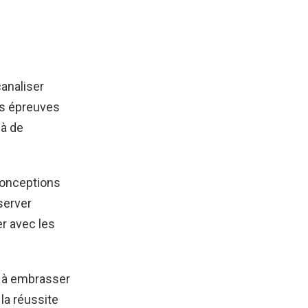
canaliser
es épreuves
là de
conceptions
server
r avec les
, à embrasser
la réussite