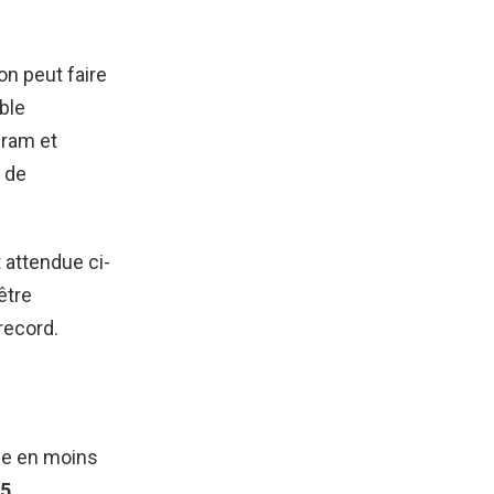
on peut faire
ble
gram et
e de
 attendue ci-
être
record.
nse en moins
5.