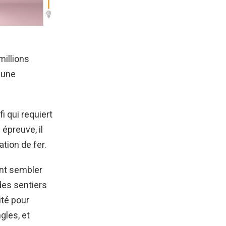
millions
i une
i qui requiert
 épreuve, il
tion de fer.
ent sembler
 des sentiers
ité pour
gles, et