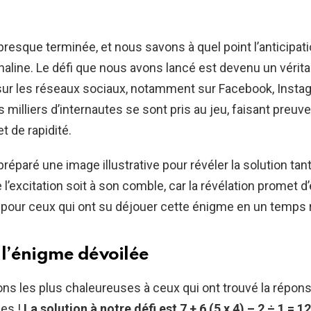
 presque terminée, et nous savons à quel point l’anticipati
naline. Le défi que nous avons lancé est devenu un vérita
r les réseaux sociaux, notamment sur Facebook, Insta
 milliers d’internautes se sont pris au jeu, faisant preuv
t de rapidité.
éparé une image illustrative pour révéler la solution tant
l’excitation soit à son comble, car la révélation promet d’
 pour ceux qui ont su déjouer cette énigme en un temps 
e l’énigme dévoilée
ions les plus chaleureuses à ceux qui ont trouvé la répo
es !
La solution à notre défi est 7 + 6 (5 x 4) – 2 ÷ 1 = 12