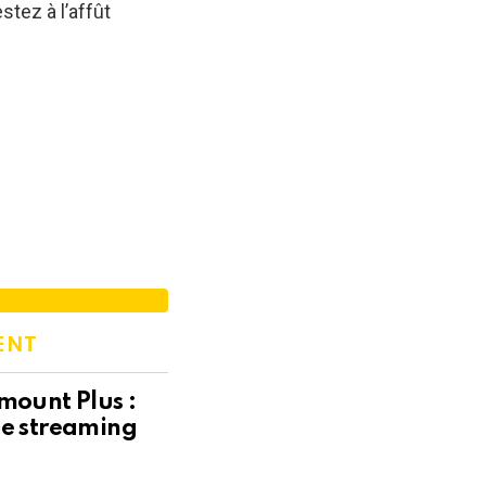
stez à l’affût
ENT
mount Plus :
de streaming