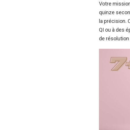
Votre mission
quinze second
la précision.
QI ou à des ép
de résolution