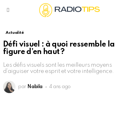
Menu
Actualité
Défi visuel : à quoi ressemble la
figure d’en haut ?
Les défis visuels sont les meilleurs moyens
d’aiguiser votre esprit et votre intelligence.
par
Nabila
4 ans ago