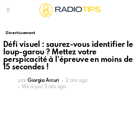
Menu
Divertissement
Défi visuel : saurez-vous identifier le
loup-garou ? Mettez votre
perspicacité à l’épreuve en moins de
15 secondes !
par
Giorgia Arcuri
2 ans ago
Mis à jour
2 ans ago