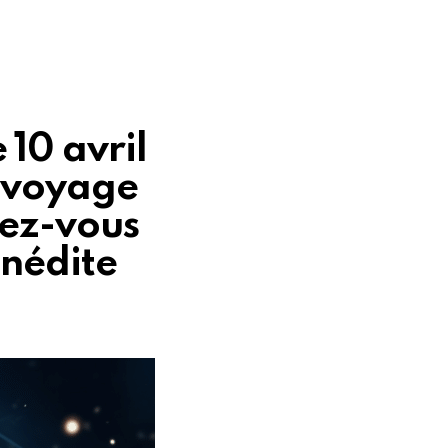
10 avril
, voyage
rez-vous
inédite