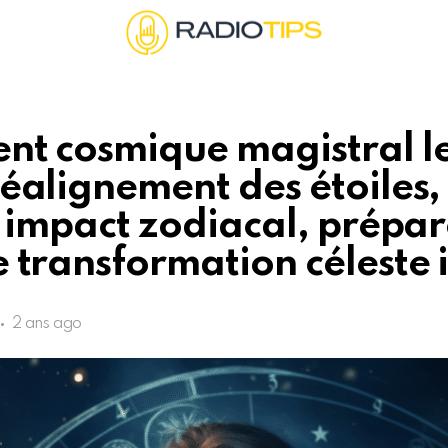
t cosmique magistral le 
éalignement des étoiles
t impact zodiacal, prépa
 transformation céleste 
2 ans ago