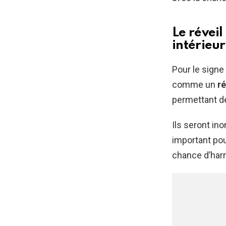
Le réveil
intérieur
Pour le signe 
comme un
ré
permettant de
Ils seront in
important pou
chance d’harm