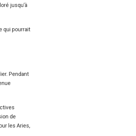
loré jusqu’à
 qui pourrait
lier. Pendant
venue
ectives
sion de
ur les Aries,