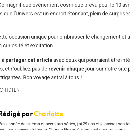
Ce magnifique événement cosmique prévu pour le 10 avr
s que l’Univers est un endroit étonnant, plein de surprise
ette occasion unique pour embrasser le changement et ac
 curiosité et excitation.
s à
partager cet article
avec ceux qui pourraient être int
s, et n’oubliez pas de
revenir chaque jour
sur notre site 
trigantes. Bon voyage astral à tous !
OTIDIEN
Rédigé par
Charlotte
Passionnée de cinéma et accro aux séries, j'ai 29 ans et je passe mon t
nouveaux univers à l'écran. Chaque film ou épisode est pour moi une av