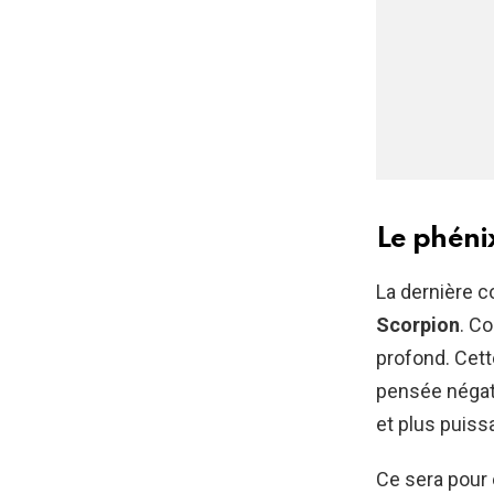
Le phéni
La dernière c
Scorpion
. C
profond. Cett
pensée négati
et plus puiss
Ce sera pour