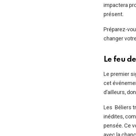
impactera pro
présent.
Préparez-vous
changer votre
Le feu d
Le premier si
cet événement
d’ailleurs, do
Les Béliers t
inédites, com
pensée. Ce vo
avec la chance