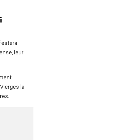
i
festera
tense, leur
ement
Vierges la
res.