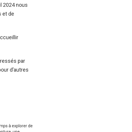
il 2024 nous
s et de
cueillir
éressés par
pour d’autres
emps à explorer de
enture, une