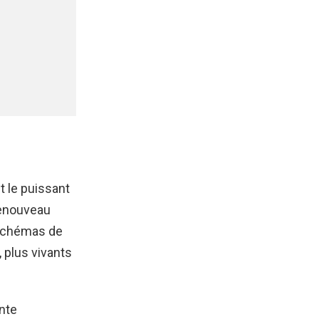
d
t le puissant
renouveau
 schémas de
 plus vivants
nte