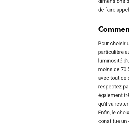
dimensions de
de faire appe
Comment 
Pour choisir 
particulière 
luminosité d’u
moins de 70 %
avec tout ce 
respectez pas
également trè
qu’il va reste
Enfin, le choi
constitue un 