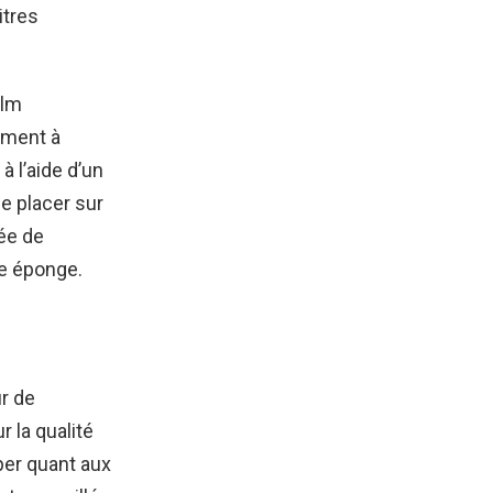
itres
ilm
ement à
à l’aide d’un
le placer sur
née de
ne éponge.
ur de
r la qualité
per quant aux