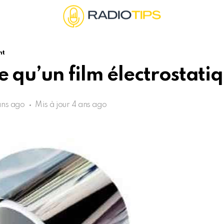
nt
e qu’un film électrostatiq
ans ago
Mis à jour
4 ans ago