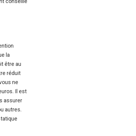
nt conseillé
ention
ue la
it être au
re réduit
 vous ne
uros. Il est
us assurer
ou autres.
statique