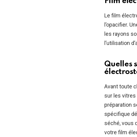
Film élec
Le film élect
l’opacifier. 
les rayons so
l’utilisation d
Quelles s
électrost
Avant toute c
sur les vitres
préparation se
spécifique déd
séché, vous 
votre film éle