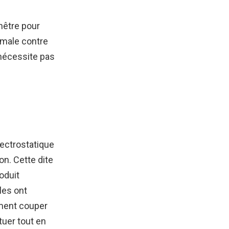
enêtre pour
timale contre
 nécessite pas
lectrostatique
on. Cette dite
oduit
les ont
ment couper
tuer tout en