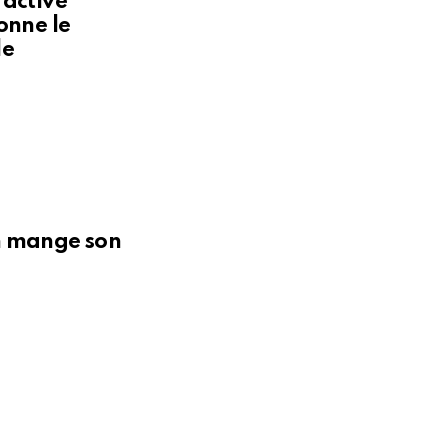
 active
onne le
le
n mange son