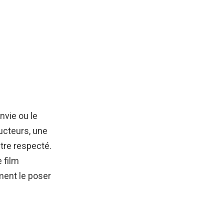
nvie ou le
ucteurs, une
être respecté.
e film
ment le poser