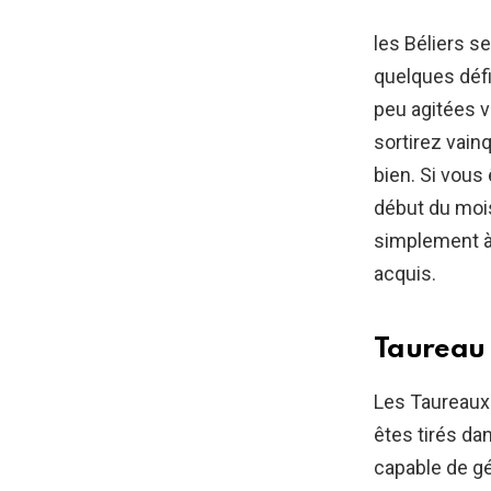
les Béliers s
quelques défi
peu agitées v
sortirez vain
bien. Si vous
début du mois
simplement à
acquis.
Taureau
Les Taureaux 
êtes tirés da
capable de gé