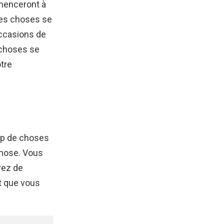
menceront à
 les choses se
occasions de
s choses se
tre
oup de choses
 chose. Vous
yez de
t que vous