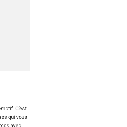
s
motif. C’est
ses qui vous
emps avec