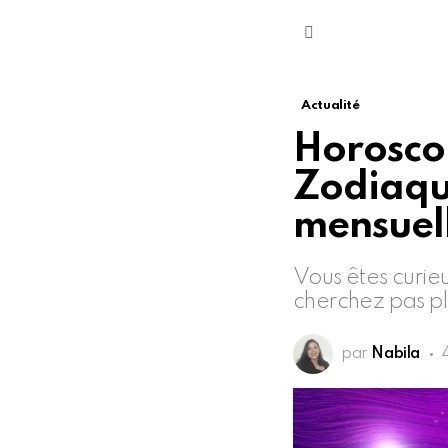
Menu
Actualité
Horoscop
Zodiaque
mensuel
Vous êtes curieu
cherchez pas plu
par
Nabila