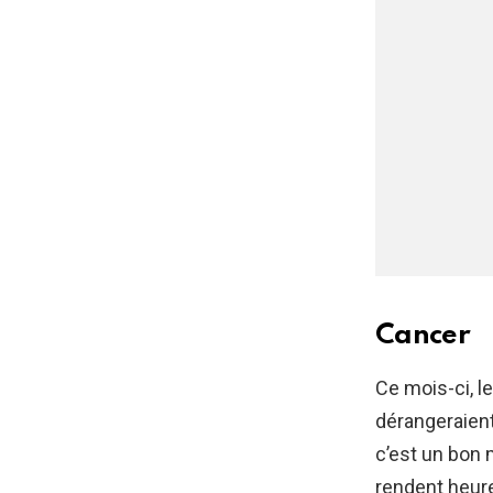
Cancer
Ce mois-ci, l
dérangeraien
c’est un bon
rendent heur