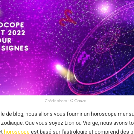
Crédit photo : © Canva
cle de blog, nous allons vous fournir un horoscope mensu
 zodiaque. Que vous soyez Lion ou Vierge, nous avons tou
et
horoscope
est basé sur l’astrologie et comprend des p