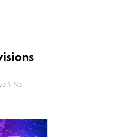
visions
rve ? Ne