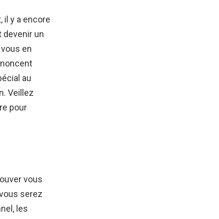
il y a encore
t devenir un
, vous en
annoncent
pécial au
. Veillez
re pour
rouver vous
 vous serez
nel, les