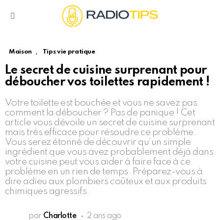
Menu
,
Maison
Tips vie pratique
Le secret de cuisine surprenant pour
déboucher vos toilettes rapidement !
Votre toilette est bouchée et vous ne savez pas
comment la déboucher ? Pas de panique ! Cet
article vous dévoile un secret de cuisine surprenant
mais très efficace pour résoudre ce problème.
Vous serez étonné de découvrir qu’un simple
ingrédient que vous avez probablement déjà dans
votre cuisine peut vous aider à faire face à ce
problème en un rien de temps. Préparez-vous à
dire adieu aux plombiers coûteux et aux produits
chimiques agressifs.
par
Charlotte
2 ans ago