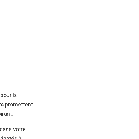
pour la
rs
promettent
irant.
 dans votre
adaptés à