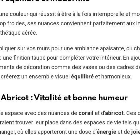
une couleur qui réussit à être à la fois intemporelle et mo
rop froides, ses nuances conviennent parfaitement aux in
thétique aérée.
pliquer sur vos murs pour une ambiance apaisante, ou c
une finition taupe pour compléter votre intérieur. En ajo
ments de décoration comme des vases ou des cadres d
s créerez un ensemble visuel
équilibré
et harmonieux.
 Abricot : Vitalité et bonne humeur
tre espace avec des nuances de
corail
et d’
abricot
. Ces 
raient trouver leur place dans des espaces de vie tels qu
 manger, où elles apporteront une dose d’
énergie
et de
joi