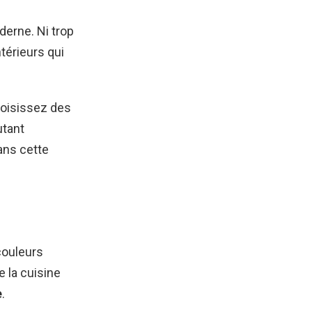
derne. Ni trop
térieurs qui
hoisissez des
utant
ans cette
couleurs
e la cuisine
e
.