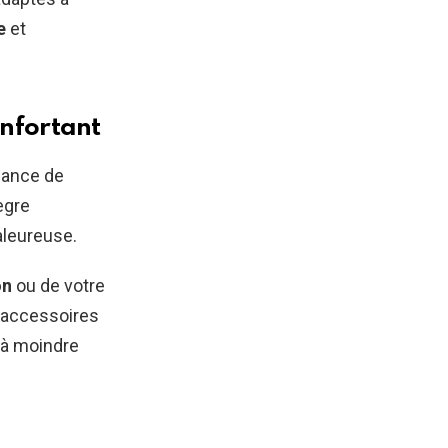
e
et
nfortant
dance de
ègre
aleureuse.
on
ou de votre
s accessoires
à moindre