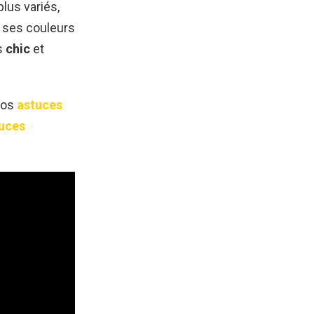
lus variés,
t ses couleurs
is
chic
et
nos
astuces
uces