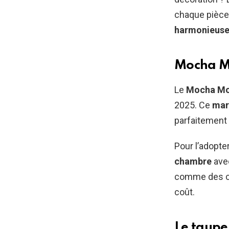
chaque pièce
harmonieus
Mocha Mo
Le
Mocha Mo
2025. Ce
mar
parfaitement 
Pour l’adopte
chambre
avec
comme des co
coût.
Le taupe