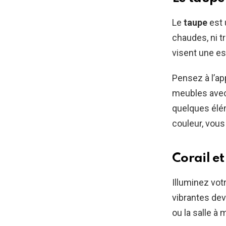
Le
taupe
est 
chaudes, ni t
visent une es
Pensez à l’ap
meubles avec 
quelques élé
couleur, vou
Corail et
Illuminez vo
vibrantes dev
ou la salle à