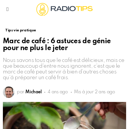
Menu
Tips vie pratique
Marc de café : 6 astuces de génie
pour ne plus le jeter
Nous savons tous que le café est délicieux, mais ce
que beaucoup d’entre nous ignorent, c’est que le
marc de café peut servir à bien d’autres choses
qu’à préparer un café frais.
par
Michael
4 ans ago
Mis à jour
2 ans ago