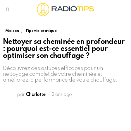
Menu
,
Maison
Tips vie pratique
Nettoyer sa cheminée en profondeur
: pourquoi est-ce essentiel pour
optimiser son chauffage ?
Découvrez des astuces efficaces pour un
nettoyage complet de votre cheminée et
améliorez la performance de votre chauffage.
par
Charlotte
3 ans ago