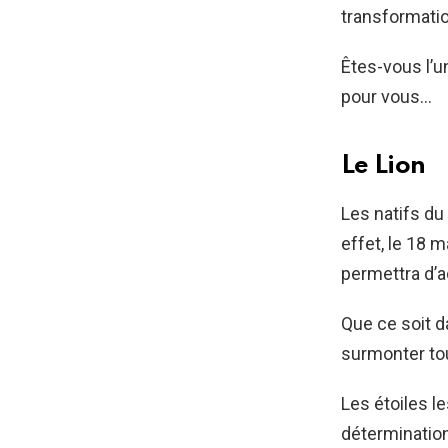
transformatio
Êtes-vous l’u
pour vous…
Le Lion
Les natifs du
effet, le 18 
permettra d’a
Que ce soit d
surmonter tou
Les étoiles l
détermination