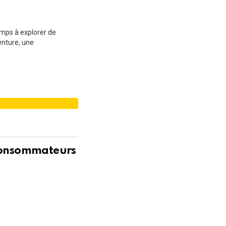
emps à explorer de
enture, une
É
 consommateurs