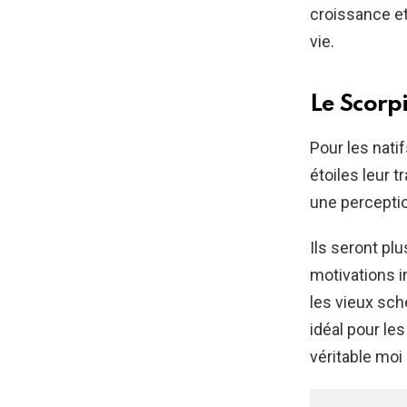
croissance et
vie.
Le Scorp
Pour les nati
étoiles leur t
une percepti
Ils seront pl
motivations i
les vieux sc
idéal pour le
véritable moi d