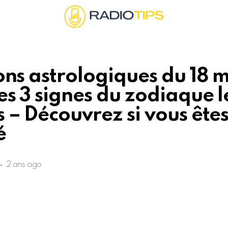
ons astrologiques du 18 
es 3 signes du zodiaque l
 – Découvrez si vous ête
é
2 ans ago