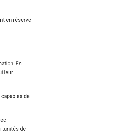
ont en réserve
mation. En
i leur
t capables de
vec
rtunités de