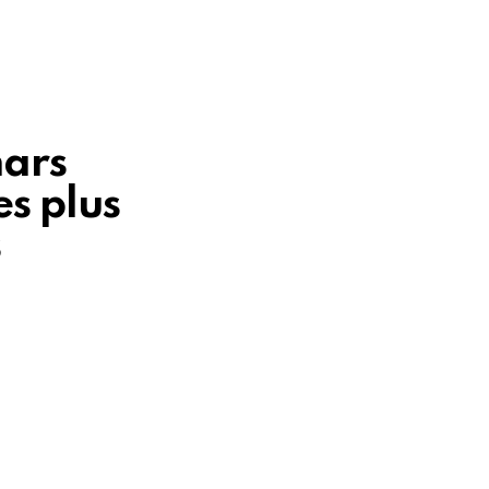
mars
es plus
s