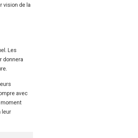
 vision de la
uel. Les
ur donnera
re.
leurs
 rompre avec
le moment
 leur