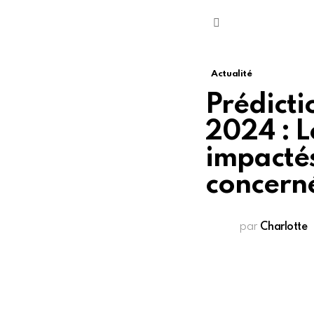
Menu
Actualité
Prédicti
2024 : L
impactés
concern
par
Charlotte