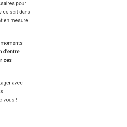
ssaires pour
e ce soit dans
ont en mesure
es moments
 d’entre
r ces
rtager avec
ns
c vous !