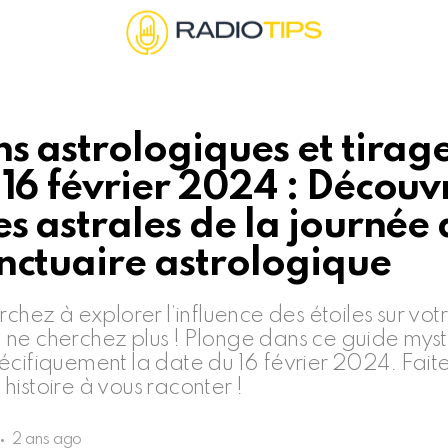
ns astrologiques et tirag
 16 février 2024 : Découv
es astrales de la journée
nctuaire astrologique
rchez à explorer l’influence des étoiles sur votr
ne cherchez plus ! Plonge dans ce guide myst
écifiquement la date du 16 février 2024. Fait
ne histoire à vous raconter !
2 ans ago