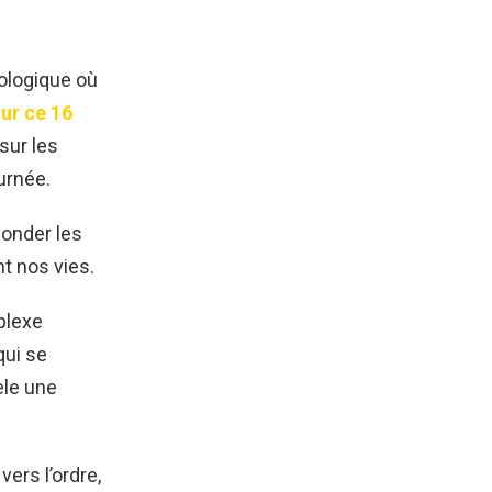
rologique où
ur ce 16
sur les
urnée.
sonder les
nt nos vies.
plexe
qui se
èle une
ers l’ordre,