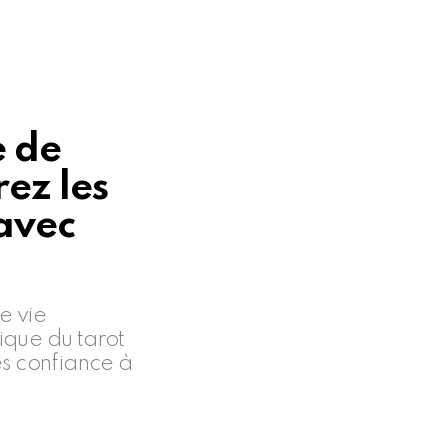
e de
rez les
 avec
e vie
ique du tarot
es confiance à