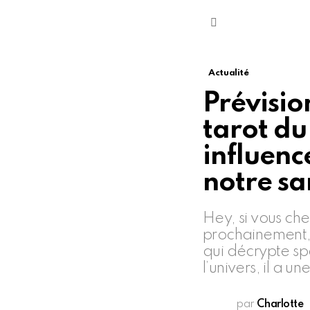
Menu
Actualité
Prévisio
tarot du
influenc
notre sa
Hey, si vous che
prochainement, 
qui décrypte sp
l’univers, il a u
par
Charlotte