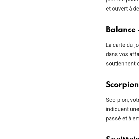
et ouvert à d
Balance 
La carte du j
dans vos affa
soutiennent da
Scorpion
Scorpion, vot
indiquent une
passé et à e