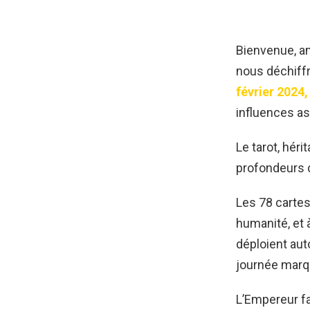
Bienvenue, am
nous déchiffro
février 2024,
influences as
Le tarot, hér
profondeurs d
Les 78 cartes
humanité, et 
déploient aut
journée marq
L’Empereur fa