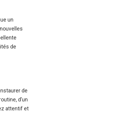
que un
 nouvelles
ellente
ités de
 instaurer de
routine, d’un
z attentif et