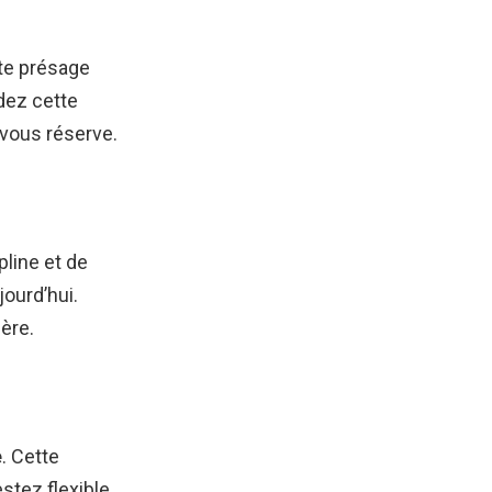
rte présage
dez cette
 vous réserve.
pline et de
ourd’hui.
ière.
e
. Cette
stez flexible