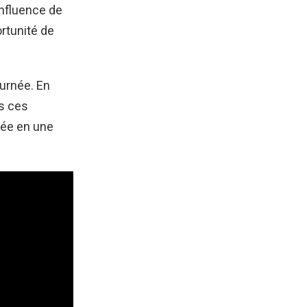
influence de
rtunité de
ournée. En
ns ces
née en une