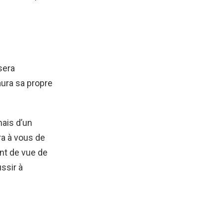
sera
aura sa propre
mais d’un
era à vous de
int de vue de
ussir à