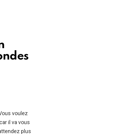
n
condes
 Vous voulez
car il va vous
’attendez plus