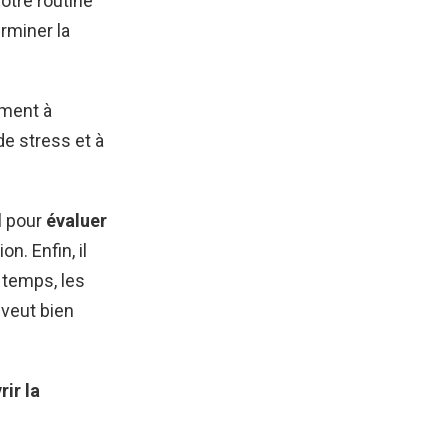
otre routine
rminer la
ément à
de stress et à
l pour
évaluer
on. Enfin, il
e temps, les
 veut bien
ir la