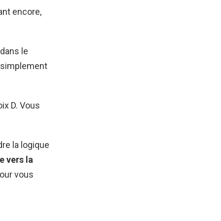
ant encore,
 dans le
ut simplement
oix D. Vous
e la logique
e vers la
our vous