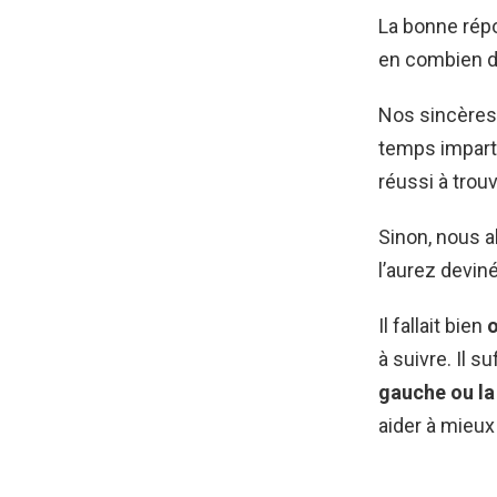
La bonne répo
en combien d
Nos sincères 
temps imparti
réussi à trou
Sinon, nous a
l’aurez devin
Il fallait bien
o
à suivre. Il su
gauche ou la 
aider à mieux