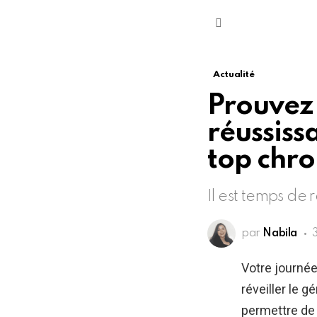
Menu
Actualité
Prouvez 
réussiss
top chro
Il est temps de r
par
Nabila
Votre journée
réveiller le 
permettre de 