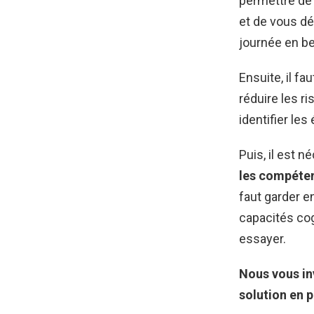
permettre de 
et de vous dé
journée en be
Ensuite, il f
réduire les r
identifier les
Puis, il est 
les compéten
faut garder en
capacités cog
essayer.
Nous vous inv
solution en 