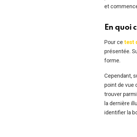
et commencez
En quoi c
Pour ce
test 
présentée. Su
forme.
Cependant, su
point de vue d
trouver parmi 
la dernière il
identifier la 