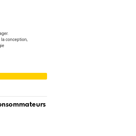
ager.
 la conception,
gie
É
 consommateurs