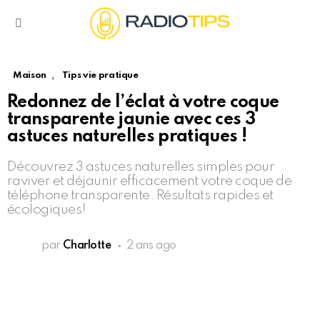
Menu
,
Maison
Tips vie pratique
Redonnez de l’éclat à votre coque
transparente jaunie avec ces 3
astuces naturelles pratiques !
Découvrez 3 astuces naturelles simples pour
raviver et déjaunir efficacement votre coque de
téléphone transparente. Résultats rapides et
écologiques!
par
Charlotte
2 ans ago