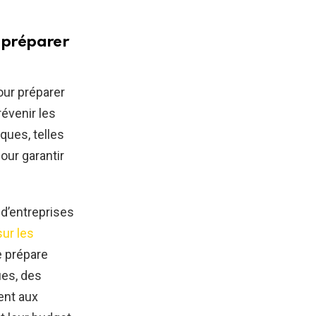
r préparer
pour préparer
révenir les
ques, telles
our garantir
 d’entreprises
ur les
e prépare
ues, des
ent aux