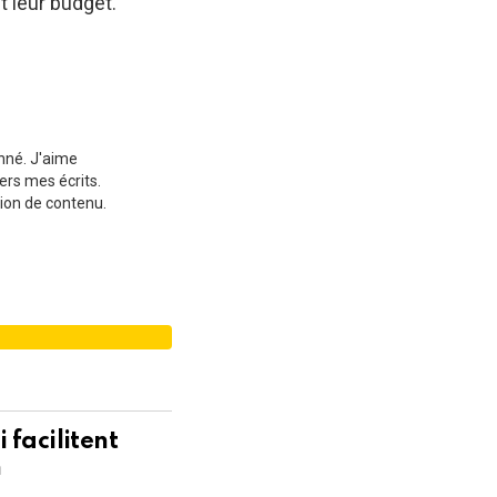
t leur budget.
onné. J'aime
ers mes écrits.
ion de contenu.
 facilitent
n