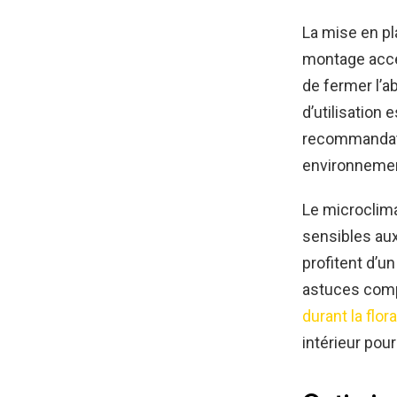
La mise en pl
montage acces
de fermer l’a
d’utilisation 
recommanda
environnemen
Le microclima
sensibles aux
profitent d’u
astuces comp
durant la flor
intérieur pou