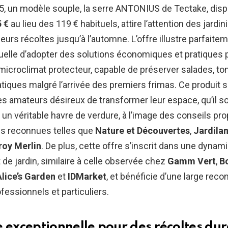
, un modèle souple, la serre ANTONIUS de Tectake, disp
 €
au lieu des 119 € habituels, attire l’attention des jardi
eurs récoltes jusqu’à l’automne. L’offre illustre parfaitem
uelle d’adopter des solutions économiques et pratiques 
microclimat protecteur, capable de préserver salades, to
iques malgré l’arrivée des premiers frimas. Ce produit sé
es amateurs désireux de transformer leur espace, qu’il s
 un véritable havre de verdure, à l’image des conseils pr
s reconnues telles que
Nature et Découvertes
,
Jardila
roy Merlin
. De plus, cette offre s’inscrit dans une dynam
de jardin, similaire à celle observée chez
Gamm Vert
,
B
Alice’s Garden
et
IDMarket
, et bénéficie d’une large rec
fessionnels et particuliers.
e exceptionnelle pour des récoltes du