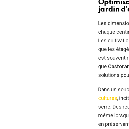
Optimisa
jardin d
Les dimension
chaque centim
Les cultivati
que les étagè
est souvent 
que
Castora
solutions pou
Dans un souci
cultures
, inc
serre. Des r
même lorsque 
en préservant