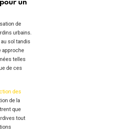
 pour un
sation de
rdins urbains.
au sol tandis
te approche
mées telles
que de ces
ection des
tion de la
trent que
rdives tout
tions