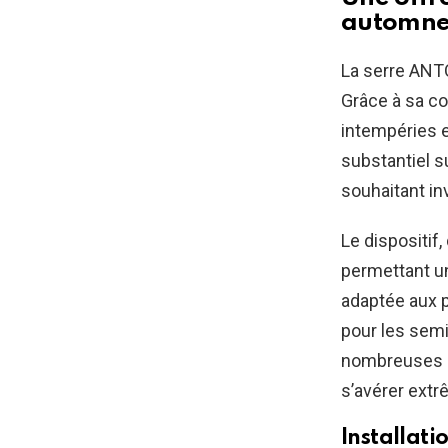
automn
La serre ANTO
Grâce à sa co
intempéries e
substantiel su
souhaitant in
Le dispositif
permettant un
adaptée aux p
pour les semi
nombreuses a
s’avérer extr
Installati