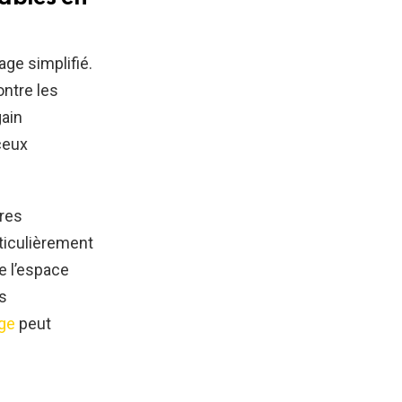
ge simplifié.
ontre les
gain
 ceux
ères
ticulièrement
e l’espace
es
age
peut