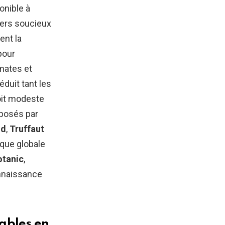
onible à
niers soucieux
ent la
pour
mates et
duit tant les
oit modeste
oposés par
nd
,
Truffaut
ique globale
otanic
,
onnaissance
rables en