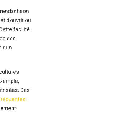
, rendant son
t d’ouvrir ou
ette facilité
vec des
ir un
 cultures
exemple,
îtrisées. Des
 fréquentes
nnement