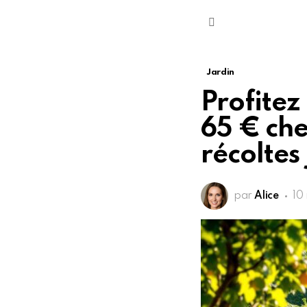
Menu
Jardin
Profitez 
65 € che
récoltes
par
Alice
10