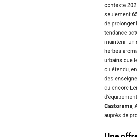
contexte 2025
seulement
65
de prolonger l
tendance act
maintenir un 
herbes aromat
urbains que l
ou étendu, en
des enseigne
ou encore
Le
d’équipement 
Castorama
,
auprès de pro
Une offr