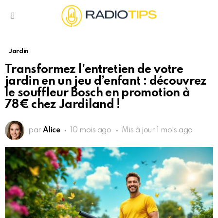
Menu
Jardin
Transformez l’entretien de votre
jardin en un jeu d’enfant : découvrez
le souffleur Bosch en promotion à
78€ chez Jardiland !
par
Alice
10 mois ago
Mis à jour
1 mois ago