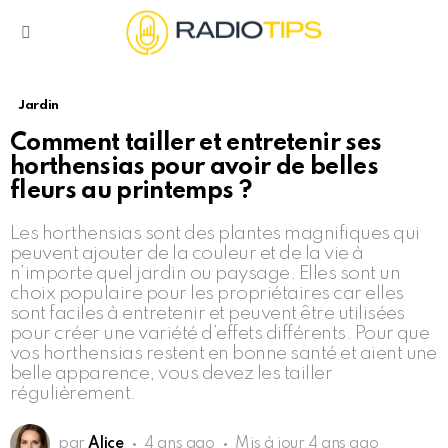
Menu
Jardin
Comment tailler et entretenir ses
horthensias pour avoir de belles
fleurs au printemps ?
Les horthensias sont des plantes magnifiques qui
peuvent ajouter de la couleur et de la vie à
n’importe quel jardin ou paysage. Elles sont un
choix populaire pour les propriétaires car elles
sont faciles à entretenir et peuvent être utilisées
pour créer une variété d’effets différents. Pour que
vos horthensias restent en bonne santé et aient une
belle apparence, vous devez les tailler
régulièrement.
par
Alice
4 ans ago
Mis à jour
4 ans ago