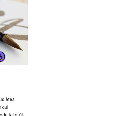
ous êtes
 qui
de tel qu’il