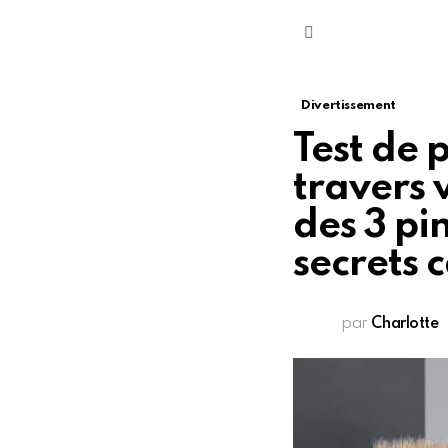
Menu
Divertissement
Test de 
travers v
des 3 pi
secrets 
par
Charlotte