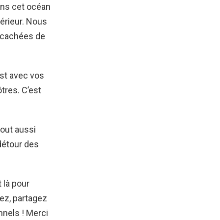
ans cet océan
térieur. Nous
s cachées de
st avec vos
tres. C’est
out aussi
 détour des
 là pour
iez, partagez
nnels ! Merci