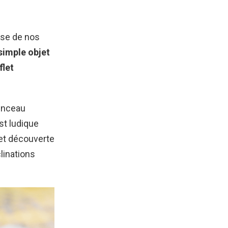
yse de nos
 simple objet
flet
pinceau
st ludique
 et découverte
linations