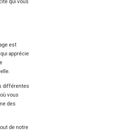
cité qui vous
age est
 qui apprécie
de
elle.
s différentes
à où vous
me des
bout de notre