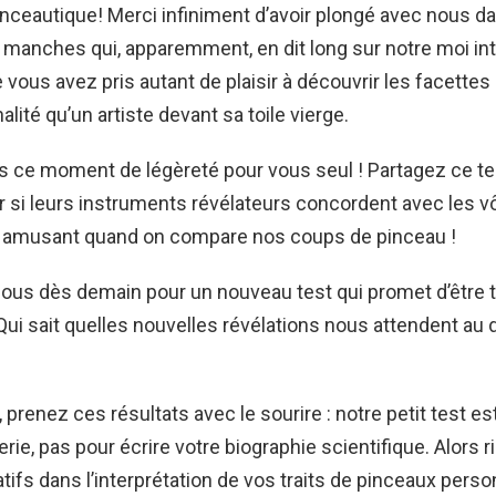
inceautique! Merci infiniment d’avoir plongé avec nous d
e manches qui, apparemment, en dit long sur notre moi in
vous avez pris autant de plaisir à découvrir les facette
lité qu’un artiste devant sa toile vierge.
s ce moment de légèreté pour vous seul ! Partagez ce te
r si leurs instruments révélateurs concordent avec les vô
s amusant quand on compare nos coups de pinceau !
ous dès demain pour un nouveau test qui promet d’être t
 Qui sait quelles nouvelles révélations nous attendent au
 prenez ces résultats avec le sourire : notre petit test est
rie, pas pour écrire votre biographie scientifique. Alors r
atifs dans l’interprétation de vos traits de pinceaux perso