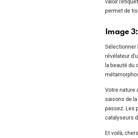
valoir l’étiq
permet de tis
Image 3:
Sélectionner
révélateur d’
la beauté du 
métamorphose,
Votre nature 
saisons de la
passez. Les
catalyseurs 
Et voilà, che