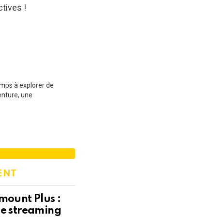
ctives !
emps à explorer de
enture, une
ENT
mount Plus :
de streaming