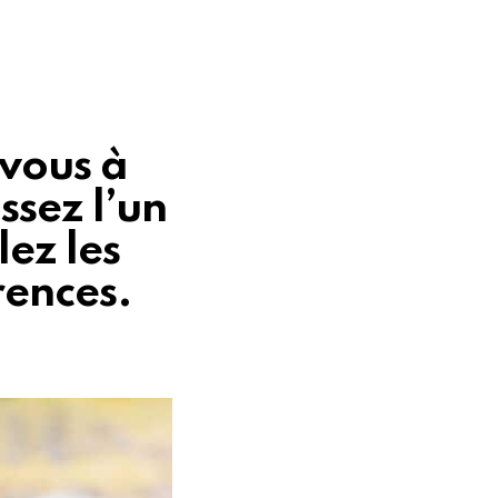
-vous à
issez l’un
lez les
rences.