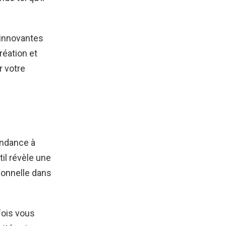
s innovantes
réation et
r votre
endance à
til révèle une
sonnelle dans
fois vous