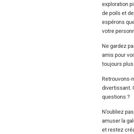
exploration p
de poils et d
espérons que 
votre personna
Ne gardez pa
amis pour voi
toujours plu
Retrouvons-n
divertissant.
questions ?
N’oubliez pas,
amuser la gale
et restez cré