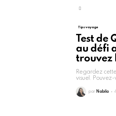
Menu
Tips voyage
Test de 
au défi 
trouvez 
Regardez cette 
visuel. Pouvez-
par
Nabila