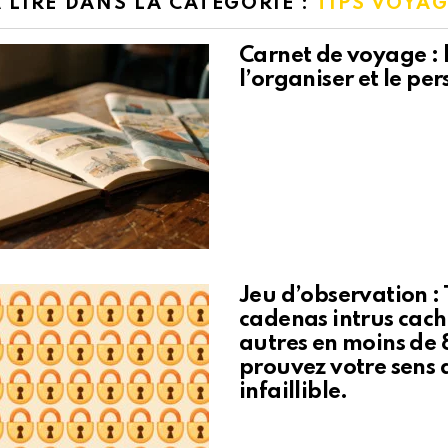
 LIRE DANS LA CATÉGORIE :
TIPS VOYAG
Carnet de voyage : l
l’organiser et le pe
Jeu d’observation : 
cadenas intrus cach
autres en moins de 
prouvez votre sens 
infaillible.