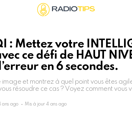
QI : Mettez votre INTELL
avec ce défi de HAUT NIV
l’erreur en 6 secondes.
image et montrez à quel point vous êtes agil
vous résoudre ce cas ? Voyez comment vous v
4 ans ago
Mis à jour
4 ans ago