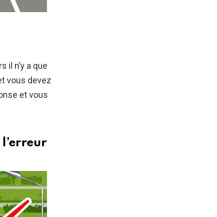
s il n’y a que
 et vous devez
onse et vous
 l’erreur