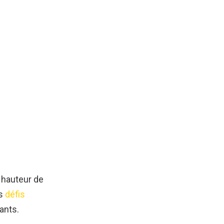
a hauteur de
es
défis
ants.