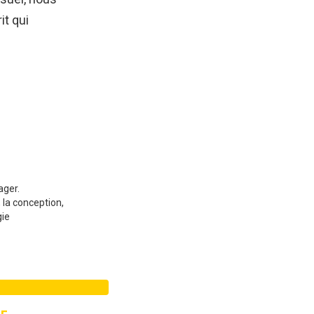
it qui
ager.
 la conception,
gie