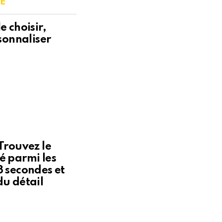
E
e choisir,
rsonnaliser
Trouvez le
é parmi les
8 secondes et
du détail