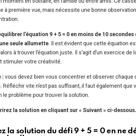
 moment en solitaire, en famille ou entre amis. Ce casse
le à première vue, mais nécessite une bonne observation
tration.
quilibrer l’équation 9 + 5 = 0 en moins de 10 secondes
une seule allumette
. Il est évident que cette équation e
alors à trouver l’équation juste. Il s’agit d’un exercice de 
t stimuler votre créativité.
 :
vous devez bien vous concentrer et observer chaque d
 Réfléchir vite n’est pas suffisant, il faut également que
n le problème pour trouver la solution.
rez la solution en cliquant sur « Suivant » ci-dessous
 la solution du défi 9 + 5 = 0 en ne 