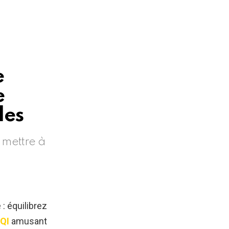
e
e
des
s mettre à
: équilibrez
 QI
amusant