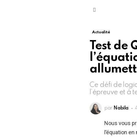
Menu
Actualité
Test de 
l’équati
allumett
Ce défi de logi
l’épreuve et à t
par
Nabila
Nous vous pr
l’équation en 