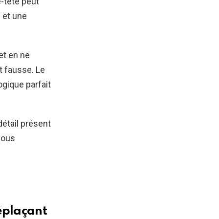
-tête peut
 et une
et en ne
st fausse. Le
logique parfait
étail présent
 vous
.
déplaçant