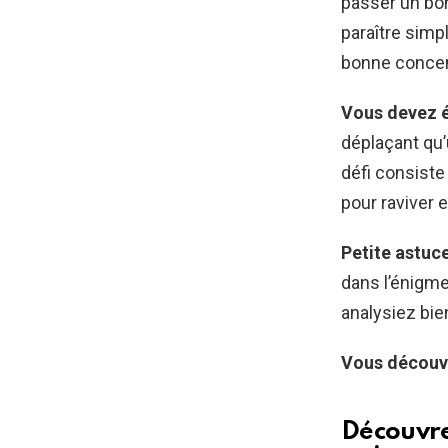
passer un bon
paraître simp
bonne concen
Vous devez é
déplaçant qu’
défi consiste 
pour raviver e
Petite astuce
dans l’énigme.
analysiez bie
Vous découvri
Découvrez