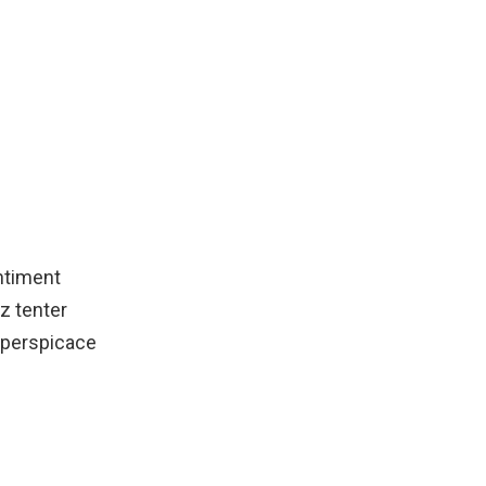
ntiment
z tenter
e perspicace