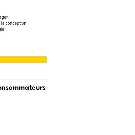
ager.
 la conception,
gie
É
 consommateurs