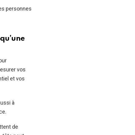
des personnes
 qu’une
our
mesurer vos
tiel et vos
ussi à
ce.
tent de