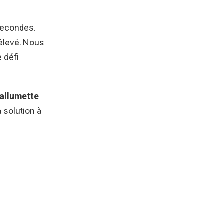
secondes.
 élevé. Nous
 défi
’allumette
a solution à