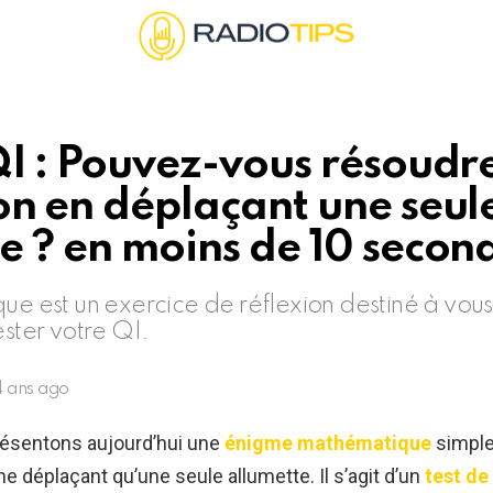
QI : Pouvez-vous résoudr
on en déplaçant une seul
e ? en moins de 10 secon
que est un exercice de réflexion destiné à vou
ester votre QI.
4 ans ago
ésentons aujourd’hui une
énigme mathématique
simple 
ne déplaçant qu’une seule allumette. Il s’agit d’un
test de