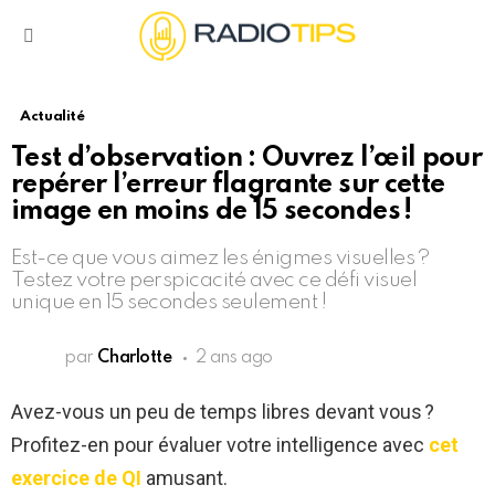
Menu
Actualité
Test d’observation : Ouvrez l’œil pour
repérer l’erreur flagrante sur cette
image en moins de 15 secondes !
Est-ce que vous aimez les énigmes visuelles ?
Testez votre perspicacité avec ce défi visuel
unique en 15 secondes seulement !
par
Charlotte
2 ans ago
Avez-vous un peu de temps libres devant vous ?
Profitez-en pour évaluer votre intelligence avec
cet
exercice de QI
amusant.