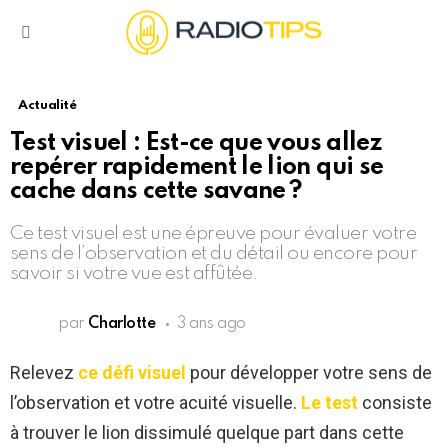
Menu
Actualité
Test visuel : Est-ce que vous allez
repérer rapidement le lion qui se
cache dans cette savane ?
Ce test visuel est une épreuve pour évaluer votre
sens de l’observation et du détail ou encore pour
savoir si votre vue est affûtée.
par
Charlotte
3 ans ago
Relevez
ce défi visuel
pour développer votre sens de
l’observation et votre acuité visuelle.
Le test
consiste
à trouver le lion dissimulé quelque part dans cette