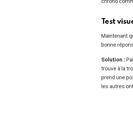
chrono comm
Test visue
Maintenant qu
bonne répons
Solution :
Pa
trouve à la tr
prend une pos
les autres ont