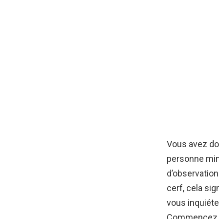
Vous avez don
personne minu
d’observation
cerf, cela si
vous inquiéte
Commencez par