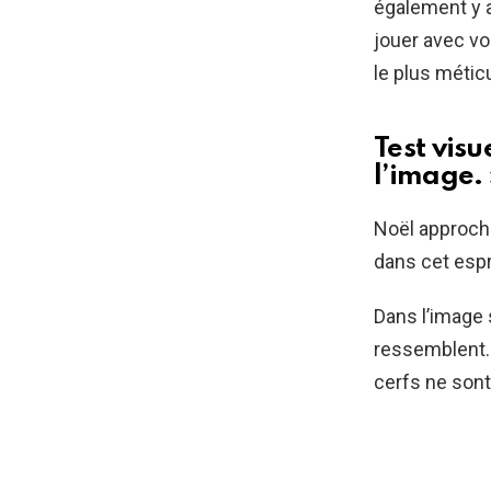
également y a
jouer avec vo
le plus métic
Test visu
l’image. 
Noël approche
dans cet espr
Dans l’image 
ressemblent. 
cerfs ne sont