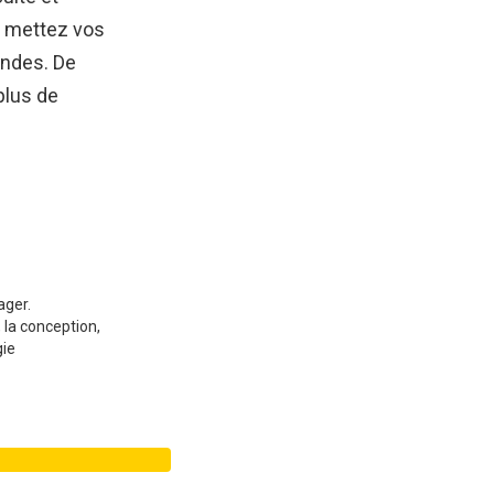
s mettez vos
ondes. De
plus de
ager.
 la conception,
gie