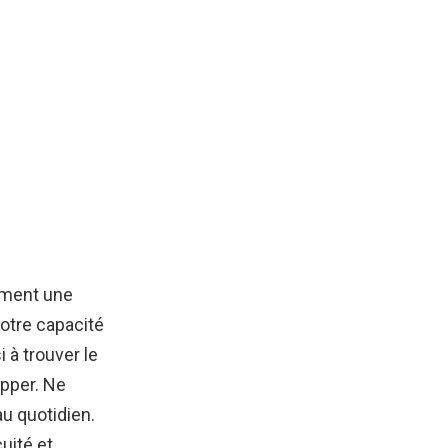
iment une
votre capacité
 à trouver le
opper. Ne
au quotidien.
uité et