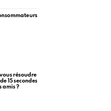
É
 consommateurs
z-vous résoudre
 de 15 secondes
s amis ?