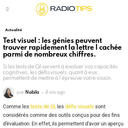
Menu
Actualité
Test visuel : les génies peuvent
trouver rapidement la lettre l cachée
parmi de nombreux chiffres.
Si les tests de QI servent à évaluer vos capacités
cognitives, les défis visuels, quant à eux,
permettent de mettre à l’épreuve votre vision.
par
Nabila
4 ans ago
Comme les
tests de QI,
les
défis visuels
sont
considérés comme des outils conçus pour des fins
d’évaluation. En effet, ils permettent d’avoir un aperçu