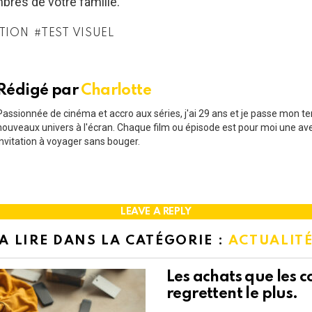
res de votre famille.
TION
TEST VISUEL
Rédigé par
Charlotte
Passionnée de cinéma et accro aux séries, j'ai 29 ans et je passe mon t
nouveaux univers à l'écran. Chaque film ou épisode est pour moi une av
invitation à voyager sans bouger.
LEAVE A REPLY
A LIRE DANS LA CATÉGORIE :
ACTUALIT
Les achats que les
regrettent le plus.