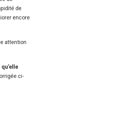
pidité de
liorer encore
re attention
 qu’elle
rrigée ci-