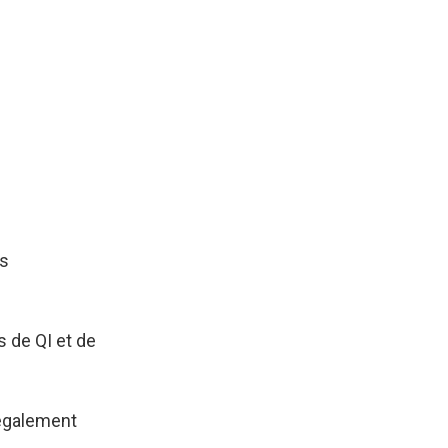
os
s de QI et de
 également