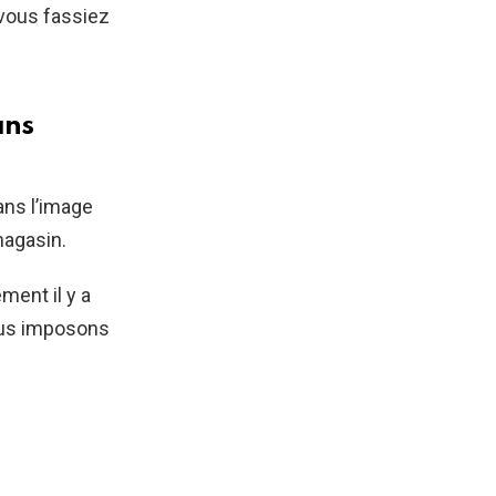
 vous fassiez
ans
ans l’image
magasin.
ment il y a
us imposons