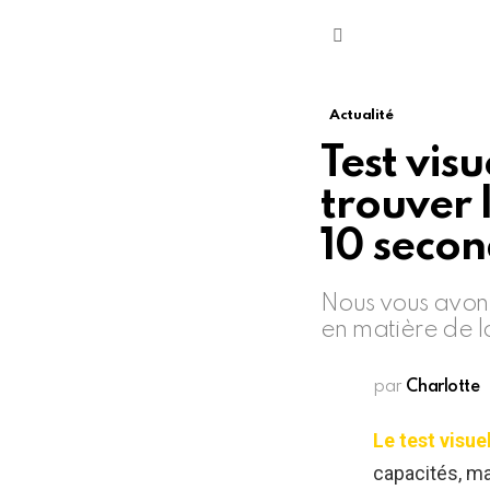
Menu
Actualité
Test vis
trouver 
10 secon
Nous vous avons
en matière de l
par
Charlotte
Le test visue
capacités, ma