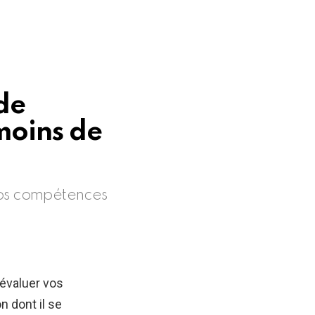
 de
moins de
vos compétences
évaluer vos
 dont il se