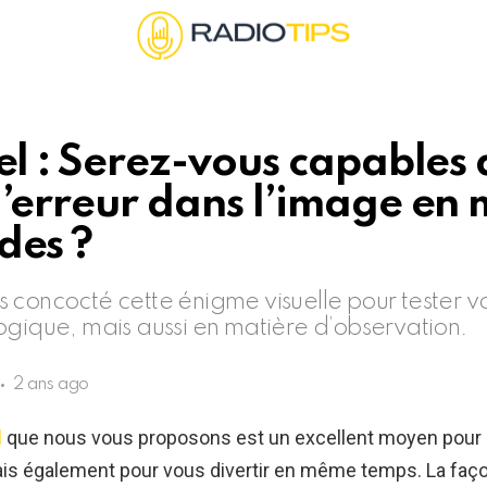
uel : Serez-vous capables
l’erreur dans l’image en 
des ?
 concocté cette énigme visuelle pour tester 
ogique, mais aussi en matière d’observation.
2 ans ago
l
que nous vous proposons est un excellent moyen pour 
is également pour vous divertir en même temps. La façon