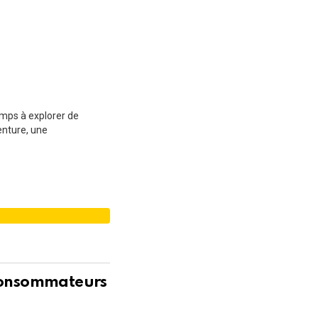
emps à explorer de
enture, une
É
 consommateurs