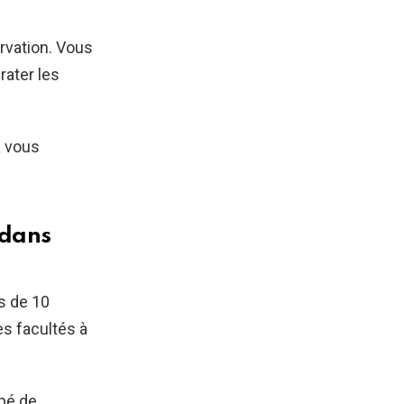
rvation. Vous
rater les
à vous
 dans
s de 10
es facultés à
ppé de