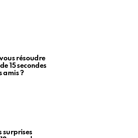
z-vous résoudre
 de 15 secondes
s amis ?
 surprises