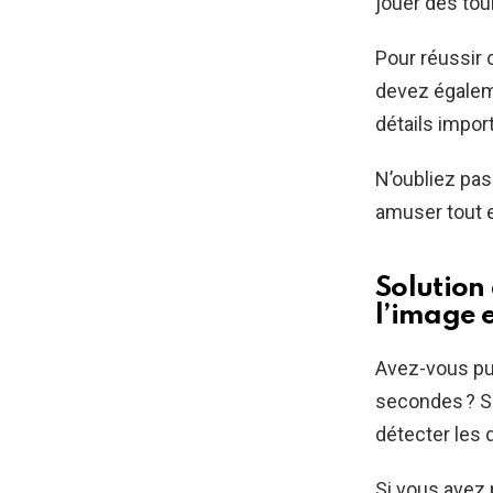
jouer des tou
Pour réussir 
devez égaleme
détails impor
N’oubliez pas
amuser tout 
Solution 
l’image 
Avez-vous pu 
secondes ? Si
détecter les 
Si vous avez 