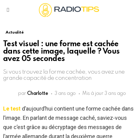
Menu
Actualité
Test visuel : une forme est cachée
dans cette image, laquelle ? Vous
avez 05 secondes
Si vous trouvez la forme cachée, vous avez une
grande capacité de concentration
par
Charlotte
3 ans ago
Mis à jour
3 ans ago
Le test
d’aujourd’hui contient une forme cachée dans
l’image. En parlant de message caché, saviez-vous
que c’est grâce au décryptage des messages de
l’armée allemande durant la deuxième guerre