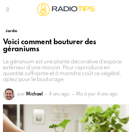
Menu
Jardin
Voici comment bouturer des
géraniums
Le géranium est une plante décorative d’espace
extérieur d’une maison. Pour reproduire en
quantité suffisante et à moindre coût ce végétal,
optez pour le bouturage.
par
Michael
4 ans ago
Mis à jour
4 ans ago