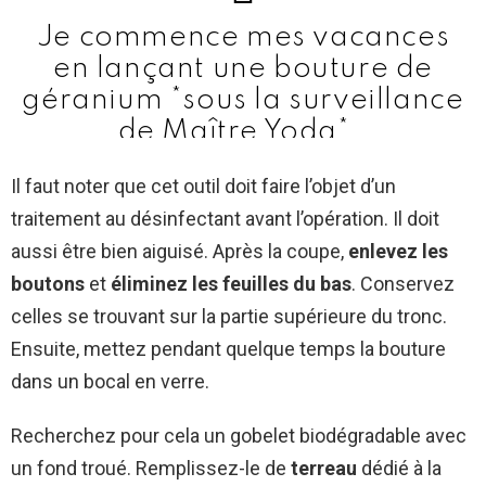
Je commence mes vacances
en lançant une bouture de
géranium *sous la surveillance
de Maître Yoda*…
pic.twitter.com/9cxakpQcWR
Il faut noter que cet outil doit faire l’objet d’un
— Micro-Patricule Fine
traitement au désinfectant avant l’opération. Il doit
(@PatriciaCstn)
June 24, 2018
aussi être bien aiguisé. Après la coupe,
enlevez les
boutons
et
éliminez les feuilles du bas
. Conservez
celles se trouvant sur la partie supérieure du tronc.
Ensuite, mettez pendant quelque temps la bouture
dans un bocal en verre.
Recherchez pour cela un gobelet biodégradable avec
un fond troué. Remplissez-le de
terreau
dédié à la