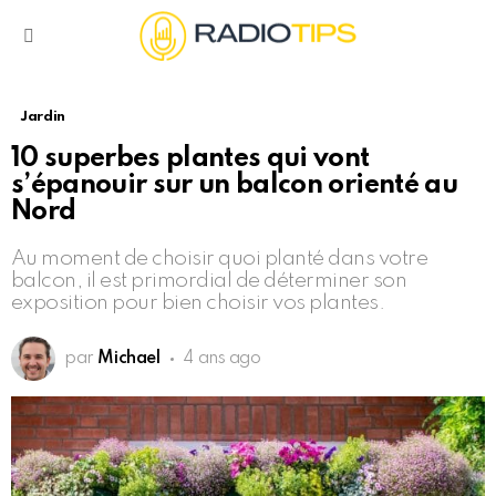
Menu
Jardin
10 superbes plantes qui vont
s’épanouir sur un balcon orienté au
Nord
Au moment de choisir quoi planté dans votre
balcon, il est primordial de déterminer son
exposition pour bien choisir vos plantes.
par
Michael
4 ans ago