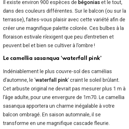
Il existe environ 900 espèces de
bégonias
et le tout,
Elle va pouvoir la planter dans
dans des couleurs différentes. Sur le balcon (ou sur la
le Jardin 💗
terrasse), faites-vous plaisir avec cette variété afin de
créer une magnifique palette colorée. Ces bulbes à la
La voici :
floraison estivale n’exigent que peu d’entretien et
pic.twitter.com/vOXp8A1w1S
peuvent bel et bien se cultiver à l’ombre !
— Ocean of Wilderness W/O
Le camellia sasanqua ‘waterfall pink’
Peace 🌎 (@Peacefullizall3)
Indéniablement le plus couvre-sol des camélias
May 8, 2022
d’automne, le ‘
waterfall pink
’ craint le soleil brûlant.
Cet arbuste original ne devrait pas mesurer plus 1 m à
l’âge adulte, pour une envergure de 1m70. Le camellia
sasanqua apportera un charme inégalable à votre
balcon ombragé. En saison automnale, il se
transforme en une magnifique cascade fleurie.