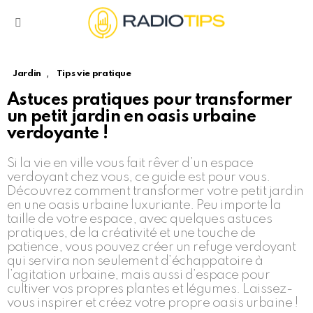
Menu
,
Jardin
Tips vie pratique
Astuces pratiques pour transformer
un petit jardin en oasis urbaine
verdoyante !
Si la vie en ville vous fait rêver d’un espace
verdoyant chez vous, ce guide est pour vous.
Découvrez comment transformer votre petit jardin
en une oasis urbaine luxuriante. Peu importe la
taille de votre espace, avec quelques astuces
pratiques, de la créativité et une touche de
patience, vous pouvez créer un refuge verdoyant
qui servira non seulement d’échappatoire à
l’agitation urbaine, mais aussi d’espace pour
cultiver vos propres plantes et légumes. Laissez-
vous inspirer et créez votre propre oasis urbaine !