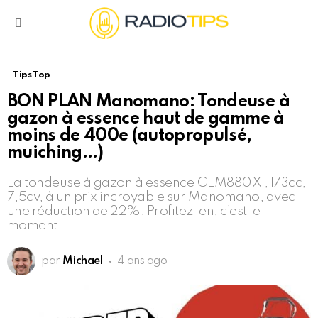
Menu
Tips Top
BON PLAN Manomano: Tondeuse à
gazon à essence haut de gamme à
moins de 400e (autopropulsé,
muiching…)
La tondeuse à gazon à essence GLM880X , 173cc,
7,5cv, à un prix incroyable sur Manomano, avec
une réduction de 22%. Profitez-en, c’est le
moment!
par
Michael
4 ans ago