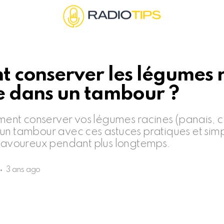
 conserver les légumes r
 dans un tambour ?
t conserver vos légumes racines (panais, ca
un tambour avec ces astuces pratiques et simp
 savoureux pendant plus longtemps.
3 ans ago