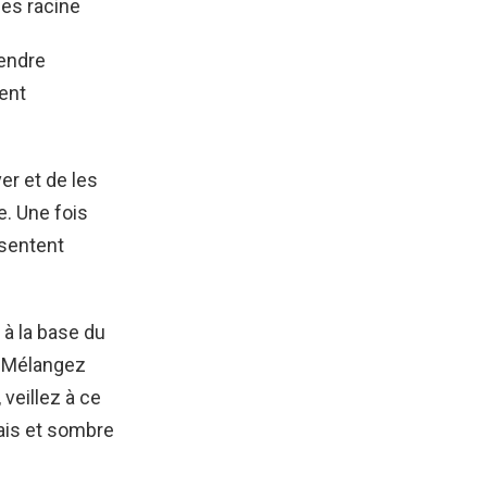
es racine
rendre
ent
er et de les
e. Une fois
ésentent
à la base du
. Mélangez
 veillez à ce
rais et sombre