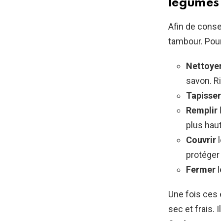
légumes
Afin de conse
tambour. Pour
Nettoye
savon. R
Tapisser
Remplir
plus hau
Couvrir
l
protéger 
Fermer
l
Une fois ces 
sec et frais.