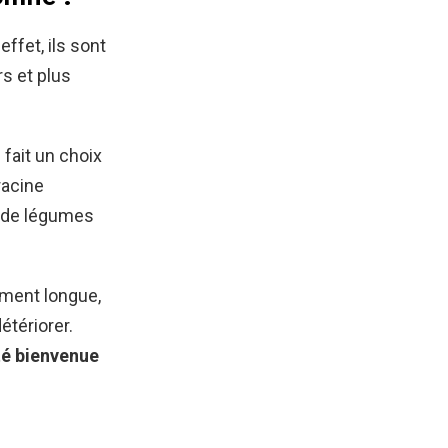
ffet, ils sont
rs et plus
 fait un choix
racine
n de légumes
ement longue,
étériorer.
été bienvenue