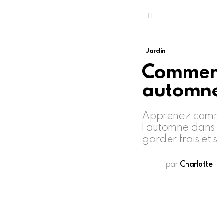
Menu
Jardin
Comment
automne
Apprenez commen
l’automne dans 
garder frais et
par
Charlotte