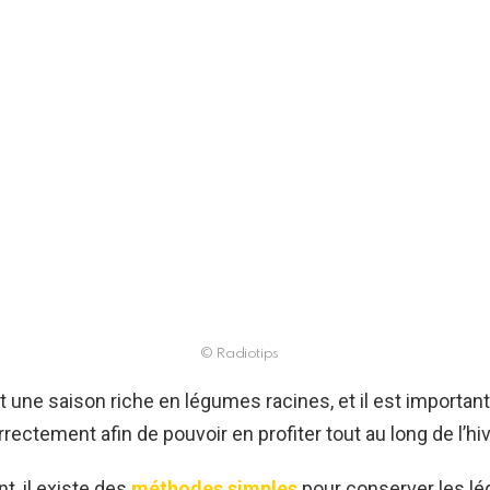
© Radiotips
 une saison riche en légumes racines, et il est important
rectement afin de pouvoir en profiter tout au long de l’hiv
, il existe des
méthodes simples
pour conserver les l