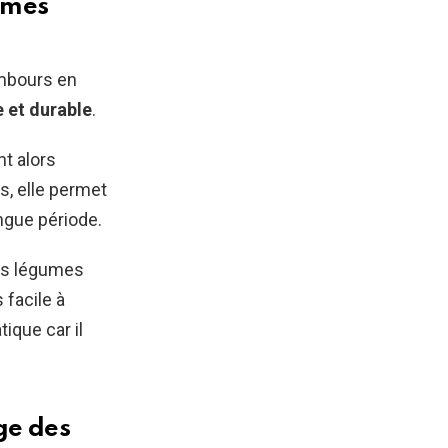
umes
ambours en
 et durable
.
t alors
s, elle permet
ngue période.
les légumes
 facile à
tique car il
ge des