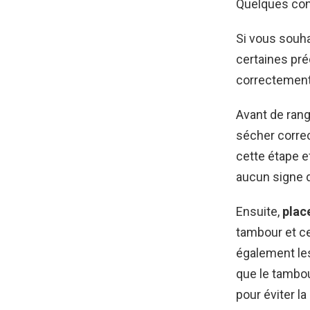
Quelques con
Si vous souha
certaines pr
correctement
Avant de rang
sécher correc
cette étape e
aucun signe 
Ensuite,
plac
tambour et ce
également les 
que le tambou
pour éviter l