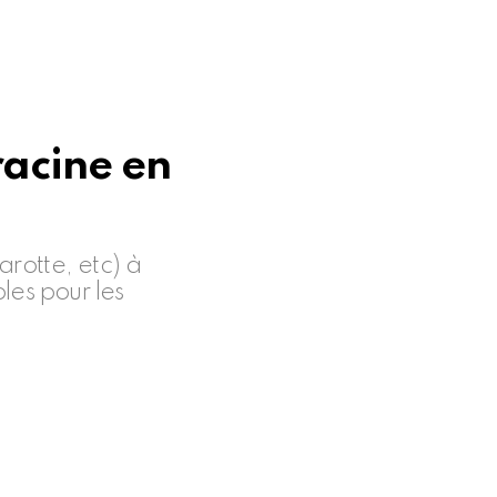
acine en
rotte, etc) à
les pour les