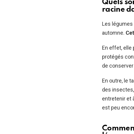
Quels so
racine d
Les légumes 
automne.
Cet
En effet, ell
protégés cont
de conserver
En outre, le 
des insectes,
entretenir et 
est peu encom
Comment 