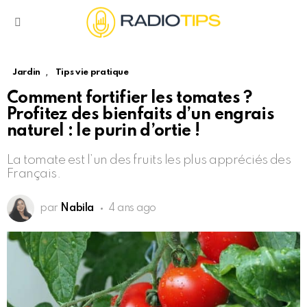
Menu
,
Jardin
Tips vie pratique
Comment fortifier les tomates ?
Profitez des bienfaits d’un engrais
naturel : le purin d’ortie !
La tomate est l’un des fruits les plus appréciés des
Français.
par
Nabila
4 ans ago