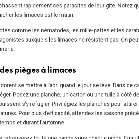
 chassent rapidement ces parasites de leur gîte. Notez 
nicher les limaces est le matin.
ctes comme les nématodes, les mille-pattes et les cara
agonistes auxquels les limaces ne résistent pas. On peu
inerie.
 des pièges à limaces
dorent se mettre à l’abri quand le jour se lève. Dans ce c
iéger. Posez une planche, un carton ou une tuile à côté de 
puissent s’y réfugier. Privilégiez les planches pour attire
iatures. Pour plus d’efficacité, attendez les saisons précé
intemps et durant l’automne.
s retrouverez toute une bande sous chaque piège. Ensuite