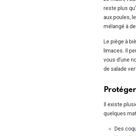
reste plus qu’
aux poules, l
mélangé à de l
Le piège à bi
limaces. Il p
vous d’une no
de salade vert
Protéger
Il existe plu
quelques mati
Des coqu