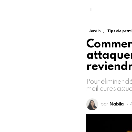
Menu
,
Jardin
Tips vie prat
Comment
attaquen
reviendr
Pour éliminer dé
meilleures astuc
par
Nabila