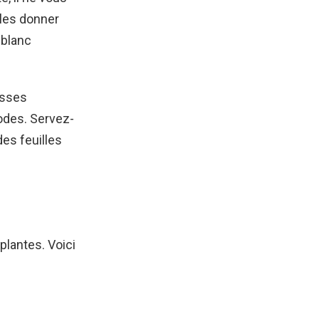
: les donner
 blanc
osses
podes. Servez-
es feuilles
plantes. Voici