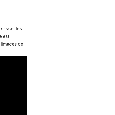
amasser les
e est
s limaces de