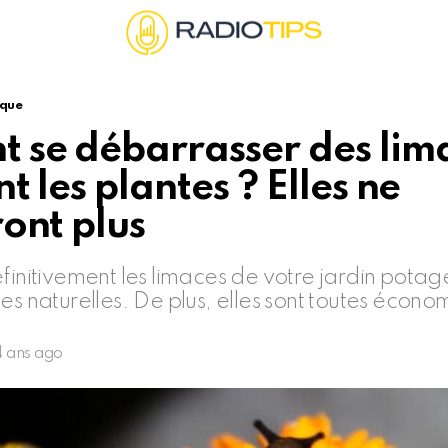
ique
 se débarrasser des lima
t les plantes ? Elles ne
ont plus
finitivement les limaces de votre jardin potager
es naturelles. De plus, elles sont toutes écono
4 ans ago