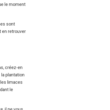
que le moment
bes sont
t en retrouver
as, créez-en
la plantation
r les limaces
dant le
, il ne vous