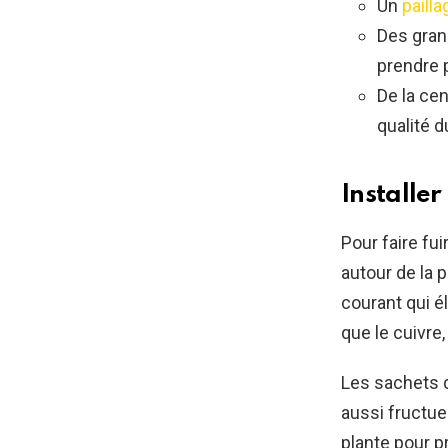
Un
pailla
Des gran
prendre 
De la cen
qualité d
Installe
Pour faire fu
autour de la 
courant qui é
que le cuivre
Les sachets 
aussi fructue
plante pour pr