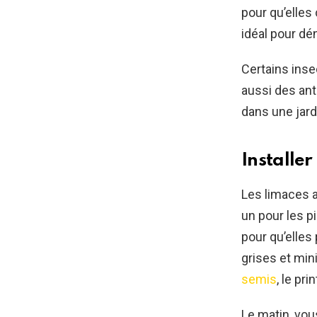
pour qu’elles
idéal pour dé
Certains inse
aussi des ant
dans une jard
Installer
Les limaces a
un pour les p
pour qu’elles 
grises et min
semis
, le pr
Le matin, vou