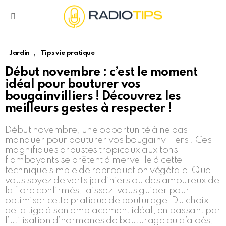
Menu
,
Jardin
Tips vie pratique
Début novembre : c’est le moment
idéal pour bouturer vos
bougainvilliers ! Découvrez les
meilleurs gestes à respecter !
Début novembre, une opportunité à ne pas
manquer pour bouturer vos bougainvilliers ! Ces
magnifiques arbustes tropicaux aux tons
flamboyants se prêtent à merveille à cette
technique simple de reproduction végétale. Que
vous soyez de verts jardiniers ou des amoureux de
la flore confirmés, laissez-vous guider pour
optimiser cette pratique de bouturage. Du choix
de la tige à son emplacement idéal, en passant par
l’utilisation d’hormones de bouturage ou d’aloès,