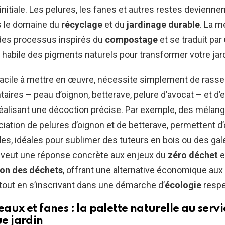
initiale. Les pelures, les fanes et autres restes deviennen
s le domaine du
récyclage
et du
jardinage durable
. La 
 des processus inspirés du
compostage
et se traduit par
habile des pigments naturels pour transformer votre jard
facile à mettre en œuvre, nécessite simplement de rasse
aires – peau d’oignon, betterave, pelure d’avocat – et d’e
éalisant une décoction précise. Par exemple, des mélang
ociation de pelures d’oignon et de betterave, permettent d
es, idéales pour sublimer des tuteurs en bois ou des gale
 veut une réponse concrète aux enjeux du
zéro déchet
e
ion des déchets
, offrant une alternative économique aux
, tout en s’inscrivant dans une démarche d’
écologie
respe
eaux et fanes : la palette naturelle au servi
ue jardin