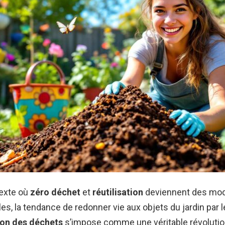
exte où
zéro déchet
et
réutilisation
deviennent des mod
es, la tendance de redonner vie aux objets du jardin par l
ion des déchets
s’impose comme une véritable révolutio