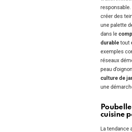
responsable. 
créer des tein
une palette d
dans le
comp
durable
tout 
exemples conc
réseaux démon
peau d’oignon
culture de ja
une démarche
Poubelle
cuisine p
La tendance 