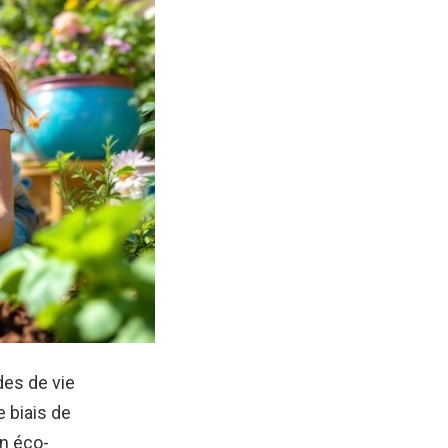
es de vie
e biais de
n éco-