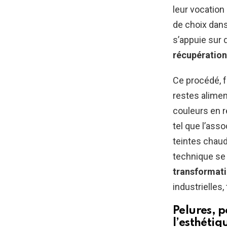
leur vocation 
de choix dan
s’appuie sur
récupération
Ce procédé, 
restes aliment
couleurs en r
tel que l’ass
teintes chaud
technique se
transformat
industrielles
Pelures, p
l’esthétiq