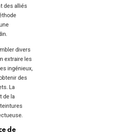
t des alliés
méthode
 une
in.
mbler divers
n extraire les
es ingénieux,
’obtenir des
ts. La
t de la
 teintures
ctueuse.
ce de