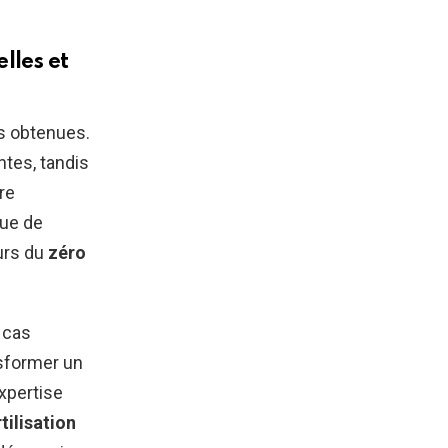
lles et
rs obtenues.
intes, tandis
re
que de
urs du
zéro
 cas
sformer un
xpertise
rtilisation