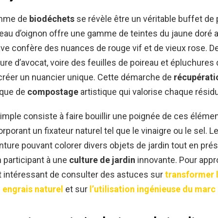
amme de
biodéchets
se révèle être un véritable buffet d
peau d’oignon offre une gamme de teintes du jaune doré a
ave confère des nuances de rouge vif et de vieux rose. 
re d’avocat, voire des feuilles de poireau et épluchures 
 créer un nuancier unique. Cette démarche de
récupérati
ique de
compostage
artistique qui valorise chaque résidu
imple consiste à faire bouillir une poignée de ces éléme
corporant un fixateur naturel tel que le vinaigre ou le sel. L
inture pouvant colorer divers objets de jardin tout en prés
n participant à une
culture de jardin
innovante. Pour appr
est intéressant de consulter des astuces sur
transformer 
 engrais naturel
et sur
l’utilisation ingénieuse du marc