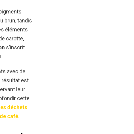
e pigments
u brun, tandis
Des éléments
de carotte,
on
s’inscrit
.
nts avec de
e résultat est
ervant leur
ofondir cette
les déchets
 de café
.