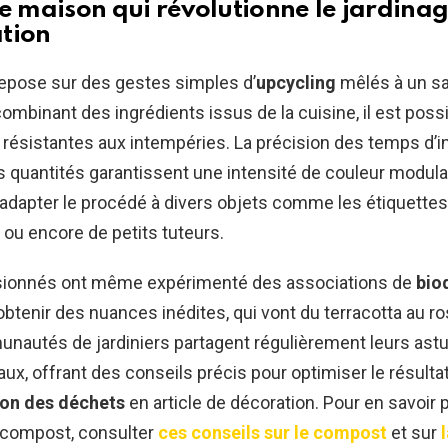
te maison qui révolutionne le jardinag
tion
epose sur des gestes simples d’
upcycling
mêlés à un sa
 combinant des ingrédients issus de la cuisine, il est poss
 résistantes aux intempéries. La précision des temps d’in
s quantités garantissent une intensité de couleur modula
adapter le procédé à divers objets comme les étiquettes 
e ou encore de petits tuteurs.
sionnés ont même expérimenté des associations de
bio
obtenir des nuances inédites, qui vont du terracotta au r
nautés de jardiniers partagent régulièrement leurs ast
aux, offrant des conseils précis pour optimiser le résultat
ion des déchets
en article de décoration. Pour en savoir 
u compost, consulter
ces conseils sur le compost
et sur