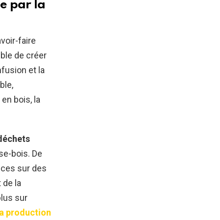
e par la
voir-faire
ible de créer
fusion et la
ble,
en bois, la
déchets
ose-bois. De
uces sur des
 de la
plus sur
la production