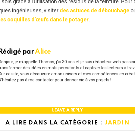
sols grâce à l’utilisation des résidus de la teinture. Pour
iques ingénieuses, visiter
des astuces de débouchage
ou
 des coquilles d’œufs dans le potager
.
Rédigé par
Alice
Bonjour, je m'appelle Thomas, j'ai 30 ans et je suis rédacteur web passi
transformer des idées en mots percutants et captiver les lecteurs à trav
Sur ce site, vous découvrirez mon univers et mes compétences en créat
N'hésitez pas à me contacter pour donner vie à vos projets !
LEAVE A REPLY
A LIRE DANS LA CATÉGORIE :
JARDIN