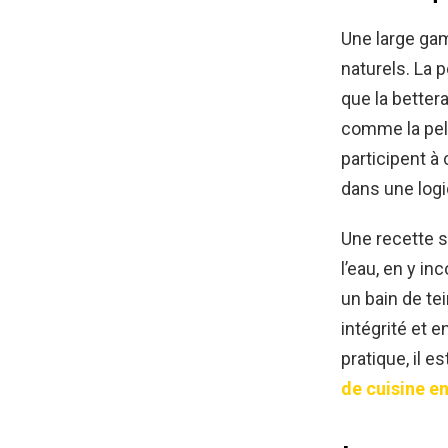
Une large g
naturels. La 
que la better
comme la pelu
participent à
dans une log
Une recette s
l’eau, en y in
un bain de te
intégrité et e
pratique, il 
de cuisine en