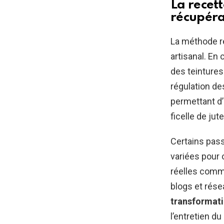
La recet
récupéra
La méthode r
artisanal. En
des teintures
régulation de
permettant d’
ficelle de jut
Certains pas
variées pour 
réelles commu
blogs et rése
transformat
l’entretien d