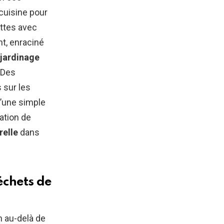
cuisine pour
ettes avec
t, enraciné
jardinage
 Des
 sur les
’une simple
ation de
relle
dans
échets de
n au-delà de