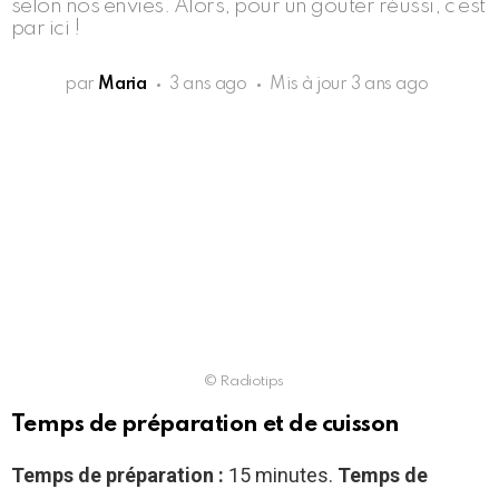
selon nos envies. Alors, pour un goûter réussi, c’est
par ici !
par
Maria
3 ans ago
Mis à jour
3 ans ago
© Radiotips
Temps de préparation et de cuisson
Temps de préparation :
15 minutes.
Temps de