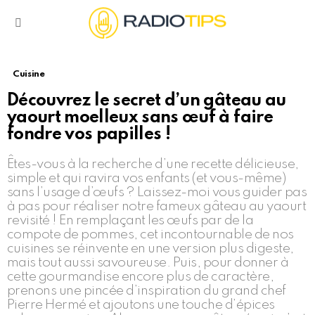
Menu
Cuisine
Découvrez le secret d’un gâteau au
yaourt moelleux sans œuf à faire
fondre vos papilles !
Êtes-vous à la recherche d’une recette délicieuse,
simple et qui ravira vos enfants (et vous-même)
sans l’usage d’œufs ? Laissez-moi vous guider pas
à pas pour réaliser notre fameux gâteau au yaourt
revisité ! En remplaçant les œufs par de la
compote de pommes, cet incontournable de nos
cuisines se réinvente en une version plus digeste,
mais tout aussi savoureuse. Puis, pour donner à
cette gourmandise encore plus de caractère,
prenons une pincée d’inspiration du grand chef
Pierre Hermé et ajoutons une touche d’épices