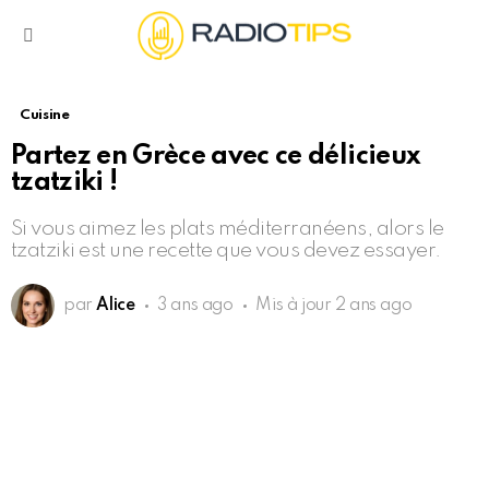
Menu
Cuisine
Partez en Grèce avec ce délicieux
tzatziki !
Si vous aimez les plats méditerranéens, alors le
tzatziki est une recette que vous devez essayer.
par
Alice
3 ans ago
Mis à jour
2 ans ago