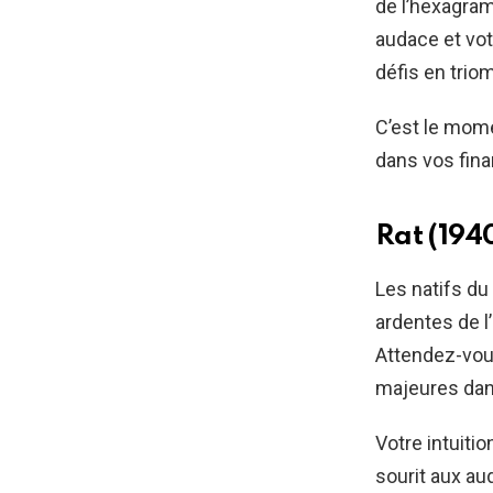
de l’hexagram
audace et vo
défis en trio
C’est le mome
dans vos fina
Rat (194
Les natifs du
ardentes de 
Attendez-vou
majeures dans
Votre intuiti
sourit aux au