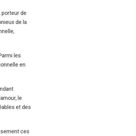
 porteur de
nieux de la
nelle,
Parmi les
ionnelle en
endant
’amour, le
réables et des
ieusement ces