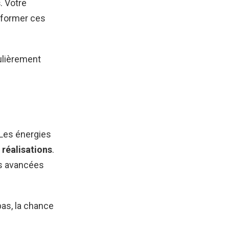
s
. Votre
sformer ces
culièrement
 Les énergies
 réalisations
.
es avancées
pas, la chance