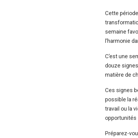
Cette période
transformatio
semaine favor
l’harmonie da
C’est une sem
douze signes 
matière de cha
Ces signes bé
possible la r
travail ou la 
opportunités 
Préparez-vous