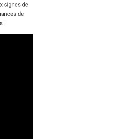
ux signes de
chances de
s !