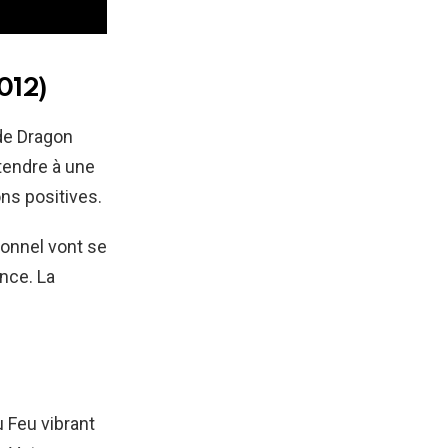
012)
de Dragon
tendre à une
ns positives.
onnel vont se
nce. La
 Feu vibrant