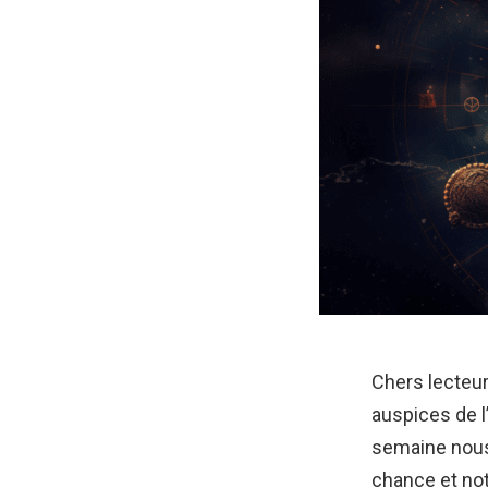
Chers lecteu
auspices de l
semaine nous 
chance et not