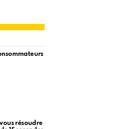
É
 consommateurs
z-vous résoudre