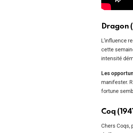
Dragon (
L’influence 
cette semaine
intensité dém
Les opportun
manifester. R
fortune sembl
Coq (1941
Chers Coqs, 