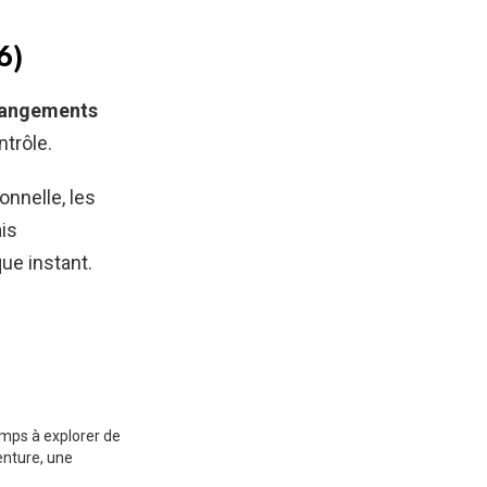
6)
angements
ntrôle.
nnelle, les
is
que instant.
emps à explorer de
enture, une